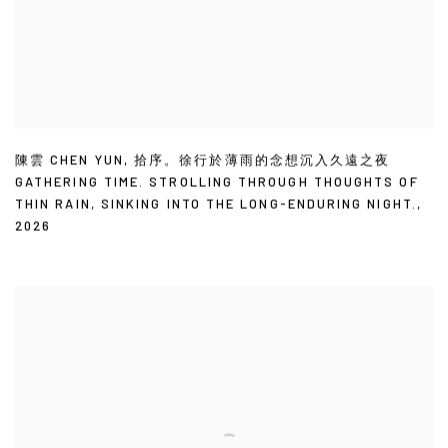
陳雲 CHEN YUN
,
拾序。徐行於薄雨的念想沉入久遠之夜
GATHERING TIME. STROLLING THROUGH THOUGHTS OF
THIN RAIN
,
SINKING INTO THE LONG-ENDURING NIGHT.
,
2026