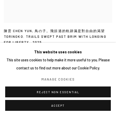
陳雲 CHEN YUN
,
鳥の子。飛掠過的軌跡滿是對自由的渴望
TORINOKO. TRAILS SWEPT PAST BRIM WITH LONGING
FOR LIBERTY.
,
2025
This website uses cookies
This site uses cookies to help make it more useful to you. Please
contact us to find out more about our Cookie Policy.
MANAGE COOKIES
相關藝術家
REJECT NON ESSENTIAL
陳雲 CHEN YUN
ACCEPT