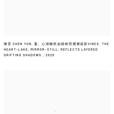
陳雲 CHEN YUN
,
蔓。心湖幽然如鏡映照層層疏影VINES. THE
HEART-LAKE
,
MIRROR-STILL
,
REFLECTS LAYERED
DRIFTING SHADOWS.
,
2025