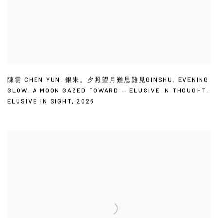
陳雲 CHEN YUN
,
銀朱。夕照望月難思難見GINSHU. EVENING
GLOW
,
A MOON GAZED TOWARD — ELUSIVE IN THOUGHT
,
ELUSIVE IN SIGHT
,
2026