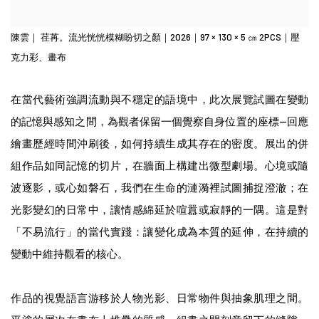
陳雲｜ 荏苒。流光恍恍模糊盼切之顏｜2026｜97 × 130 × 5 ㎝ 2PCS｜壓
克力彩、畫布
在當代藝術強調流動與不穩定的語境中，此次展覽試圖在變動
的記憶與感知之間，為觀者保留一個覺察自身位置的座標--回應
繪畫歷經時間沖刷後，如何持續生成其存在的密度。展出的併
組作品如同記憶的切片，在牆面上構建出微型劇場。心境或隨
波逐影，或心如磐石，我們在生命的漣漪裡試圖捕捉澄澈；在
光影變幻的日常中，讓情感綿延於喧囂或寂靜的一隅。這是對
「不易流行」的當代實踐：讓變化成為本質的延伸，在持續的
變動中維持觀看的核心。
作品的視覺語言游移於人物光影、日常物件與抽象肌理之間。