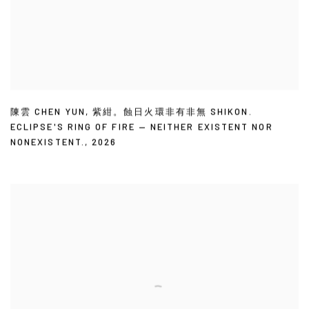
陳雲 CHEN YUN
,
紫紺。蝕日火環非有非無 SHIKON.
ECLIPSE'S RING OF FIRE — NEITHER EXISTENT NOR
NONEXISTENT.
,
2026