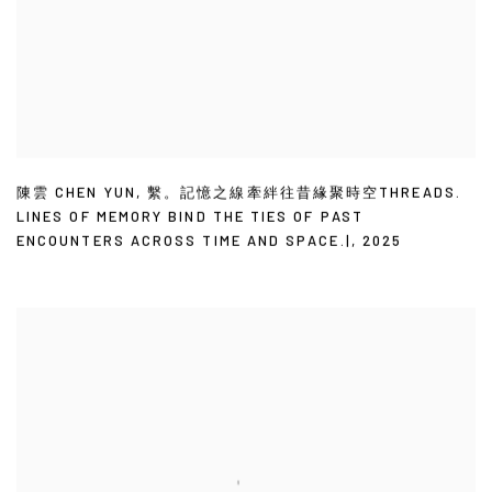
陳雲 CHEN YUN
,
繫。記憶之線牽絆往昔緣聚時空THREADS.
LINES OF MEMORY BIND THE TIES OF PAST
ENCOUNTERS ACROSS TIME AND SPACE.|
,
2025