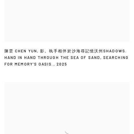
陳雲 CHEN YUN
,
影。執手相伴於沙海尋記憶沃州SHADOWS.
HAND IN HAND THROUGH THE SEA OF SAND
,
SEARCHING
FOR MEMORY’S OASIS.
,
2025