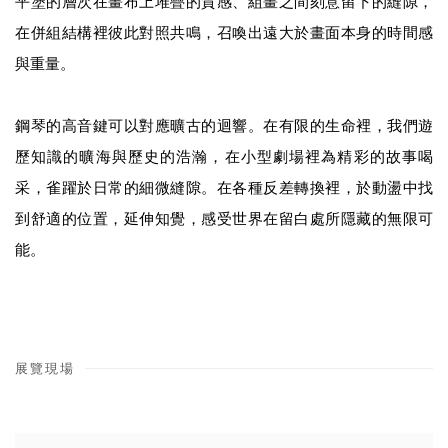
平塗的層次在畫布上堆疊的質感、組畫之間刻意留下的縫隙，
在併組結構裡彼此對照共鳴，召喚出遠大於畫面本身的時間感
與重量。
鋼琴的高音鍵可以對應曠古的迴響。在有限的生命裡，我們遊
歷知識的曠海與歷史的浩瀚，在小型劇場裡為精彩的故事喝
采，雀躍於日常的細微縫隙。在各種反差轉換裡，於動盪中找
到舒適的位置，延伸知覺，感受世界在留白處所隱藏的無限可
能。
展覽現場