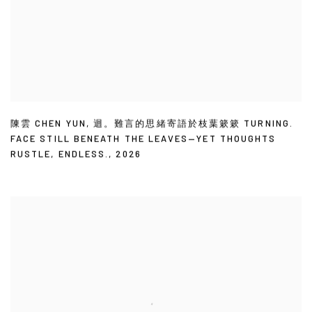
陳雲 CHEN YUN
,
迴。難言的思緒寄語於枝葉簌簌 TURNING.
FACE STILL BENEATH THE LEAVES—YET THOUGHTS
RUSTLE
,
ENDLESS.
,
2026