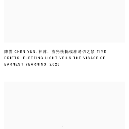
陳雲 CHEN YUN
,
荏苒。流光恍恍模糊盼切之顏 TIME
DRIFTS. FLEETING LIGHT VEILS THE VISAGE OF
EARNEST YEARNING
,
2026