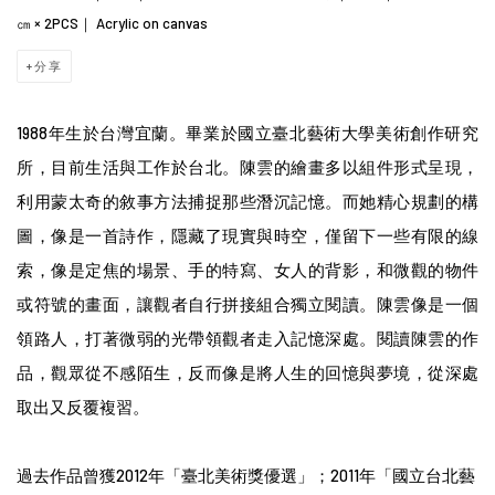
㎝ × 2PCS｜ Acrylic on canvas
分享
1988年生於台灣宜蘭。畢業於國立臺北藝術⼤學美術創作研究
所，目前生活與工作於台北。陳雲的繪畫多以組件形式呈現，
利用蒙太奇的敘事方法捕捉那些潛沉記憶。而她精心規劃的構
圖，像是一首詩作，隱藏了現實與時空，僅留下一些有限的線
索，像是定焦的場景、手的特寫、女人的背影，和微觀的物件
或符號的畫面，讓觀者自行拼接組合獨立閱讀。陳雲像是一個
領路人，打著微弱的光帶領觀者走入記憶深處。閱讀陳雲的作
品，觀眾從不感陌生，反而像是將人生的回憶與夢境，從深處
取出又反覆複習。
過去作品曾獲2012年「臺北美術獎優選」；2011年「國立台北藝