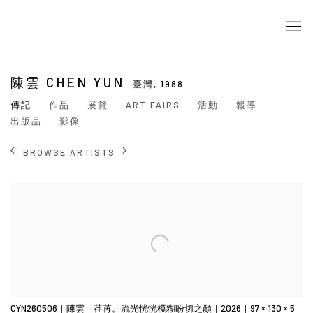
陳雲 CHEN YUN
臺灣,
1988
傳記
作品
展覽
ART FAIRS
活動
報導
出版品
影像
BROWSE ARTISTS
View works.
CYN260506｜陳雲｜荏苒。流光恍恍模糊盼切之顏｜2026｜97 × 130 × 5