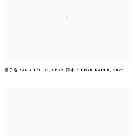
楊子逸 YANG TZU-YI
,
CMYK 雨水 K CMYK RAIN K
,
2025