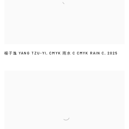
楊子逸 YANG TZU-YI
,
CMYK 雨水 C CMYK RAIN C
,
2025