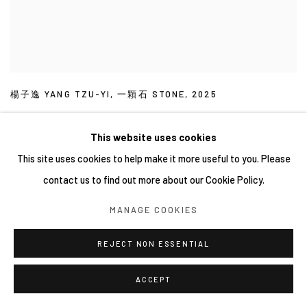
楊子逸 YANG TZU-YI
,
一顆石 STONE
,
2025
This website uses cookies
This site uses cookies to help make it more useful to you. Please
contact us to find out more about our Cookie Policy.
MANAGE COOKIES
Manage cookies
REJECT NON ESSENTIAL
COPYRIGHT © 2026 YIRI ARTS, BACK_Y & YIRI JAKARTA.
ALL RIGHTS RESERVED.
ACCEPT
網頁支持 ARTLOGIC