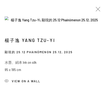
當前
即將展出
以往
楊子逸：業餘畫家
楊子逸 YANG TZU-YI
SOLO EXHIBITION
顯現的 25.12 PHAINÓMENON 25.12
,
2025
BACK_Y
2025年12月25日 - 2026年1月17日
水墨、絹本 Ink on silk
95 x 195 cm
Manage cookies
VIEW ON A WALL
COPYRIGHT © 2026 YIRI ARTS, BACK_Y & YIRI
JAKARTA. ALL RIGHTS RESERVED.
網頁支持 ARTLOGIC