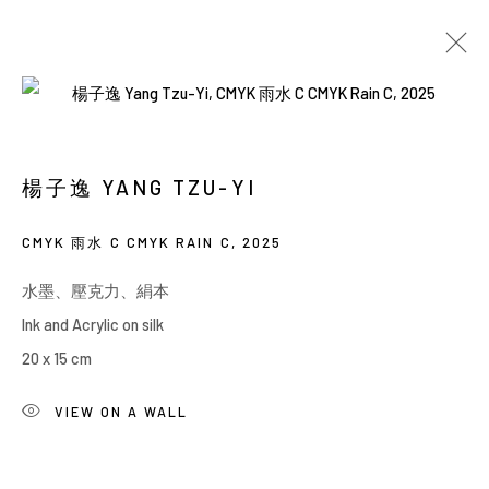
當前
即將展出
以往
楊子逸：業餘畫家
楊子逸 YANG TZU-YI
SOLO EXHIBITION
CMYK 雨水 C CMYK RAIN C
,
2025
BACK_Y
2025年12月25日 - 2026年1月17日
水墨、壓克力、絹本
Ink and Acrylic on silk
20 x 15 cm
Manage cookies
COPYRIGHT © 2026 YIRI ARTS, BACK_Y & YIRI
VIEW ON A WALL
JAKARTA. ALL RIGHTS RESERVED.
網頁支持 ARTLOGIC