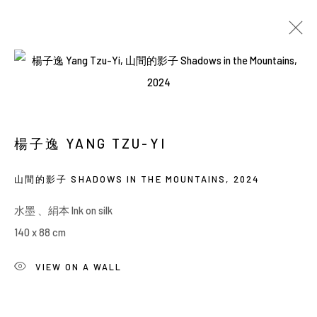
當前
即將展出
以往
楊子逸：業餘畫家
楊子逸 YANG TZU-YI
SOLO EXHIBITION
BACK_Y
2025年12月25日 - 2026年1月17日
山間的影子 SHADOWS IN THE MOUNTAINS
,
2024
水墨 、絹本 Ink on silk
140 x 88 cm
Manage cookies
COPYRIGHT © 2026 YIRI ARTS, BACK_Y & YIRI
VIEW ON A WALL
JAKARTA. ALL RIGHTS RESERVED.
網頁支持 ARTLOGIC