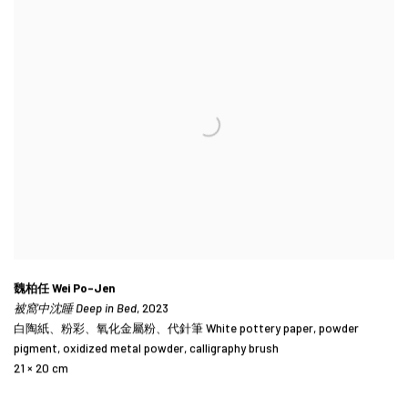
魏柏任 Wei Po-Jen
被窩中沈睡 Deep in Bed
, 2023
白陶紙、粉彩、氧化金屬粉、代針筆 White pottery paper, powder
pigment, oxidized metal powder, calligraphy brush
21 × 20 cm