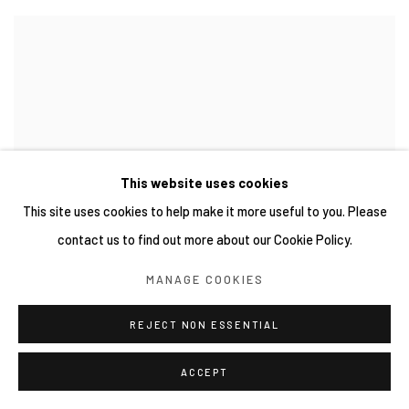
This website uses cookies
This site uses cookies to help make it more useful to you. Please
contact us to find out more about our Cookie Policy.
MANAGE COOKIES
REJECT NON ESSENTIAL
魏柏任 Wei Po-Jen
被窩中沈睡 Deep in Bed
, 2023
白陶紙、粉彩、氧化金屬粉、代針筆 White pottery paper, powder
ACCEPT
pigment, oxidized metal powder, calligraphy brush
21 × 20 cm