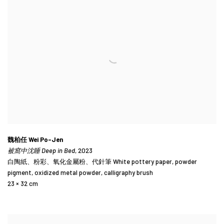
魏柏任 Wei Po-Jen
被窩中沈睡 Deep in Bed
, 2023
白陶紙、粉彩、氧化金屬粉、代針筆 White pottery paper, powder
pigment, oxidized metal powder, calligraphy brush
23 × 32 cm