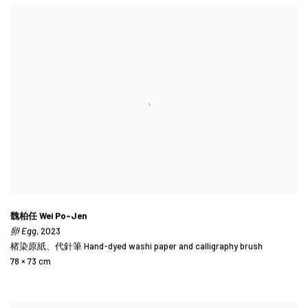
魏柏任 Wei Po-Jen
卵 Egg
, 2023
楮染原紙、代針筆 Hand-dyed washi paper and calligraphy brush
78 × 73 cm