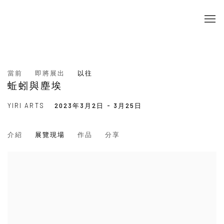
當前
即將展出
以往
蚯蚓與塵埃
YIRI ARTS
2023年3月2日 - 3月25日
介紹
展覽現場
作品
分享