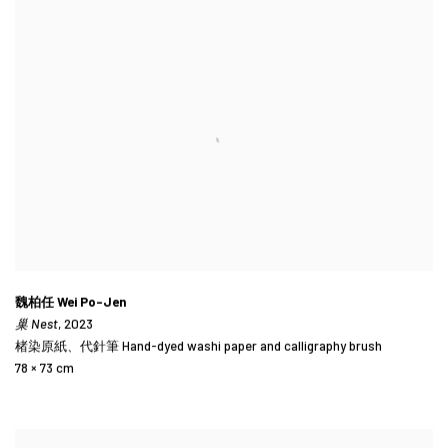
魏柏任 Wei Po-Jen
巢 Nest
, 2023
楮染原紙、代針筆 Hand-dyed washi paper and calligraphy brush
78 × 73 cm