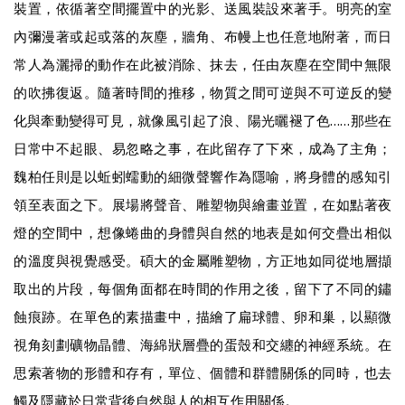
裝置，依循著空間擺置中的光影、送風裝設來著手。明亮的室
內彌漫著或起或落的灰塵，牆角、布幔上也任意地附著，而日
常人為灑掃的動作在此被消除、抹去，任由灰塵在空間中無限
的吹拂復返。隨著時間的推移，物質之間可逆與不可逆反的變
化與牽動變得可見，就像風引起了浪、陽光曬褪了色……那些在
日常中不起眼、易忽略之事，在此留存了下來，成為了主角；
魏柏任則是以蚯蚓蠕動的細微聲響作為隱喻，將身體的感知引
領至表面之下。展場將聲音、雕塑物與繪畫並置，在如點著夜
燈的空間中，想像蜷曲的身體與自然的地表是如何交疊出相似
的溫度與視覺感受。碩大的金屬雕塑物，方正地如同從地層擷
取出的片段，每個角面都在時間的作用之後，留下了不同的鏽
蝕痕跡。在單色的素描畫中，描繪了扁球體、卵和巢，以顯微
視角刻劃礦物晶體、海綿狀層疊的蛋殼和交纏的神經系統。在
思索著物的形體和存有，單位、個體和群體關係的同時，也去
觸及隱藏於日常背後自然與人的相互作用關係。