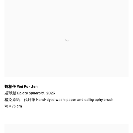
魏柏任 Wei Po-Jen
扁球體 Oblate Spheroid
, 2023
楮染原紙、代針筆 Hand-dyed washi paper and calligraphy brush
78 × 73 cm