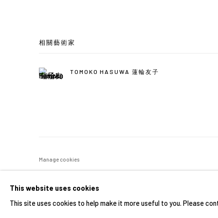
相關藝術家
TOMOKO HASUWA 蓮輪友子
Manage cookies
COPYRIGHT © 2026 YIRI ARTS, BACK_Y & YIRI JAKARTA. ALL 
This website uses cookies
This site uses cookies to help make it more useful to you. Please con