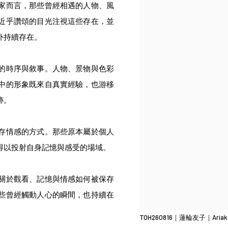
家而言，那些曾經相遇的人物、風
近乎讚頌的目光注視這些存在，並
外持續存在。
的時序與敘事。人物、景物與色彩
中的形象既來自真實經驗，也游移
跡。
存情感的方式。那些原本屬於個人
得以投射自身記憶與感受的場域。
關於觀看、記憶與情感如何被保存
些曾經觸動人心的瞬間，也持續在
TOH260816｜蓮輪友子｜Ariak