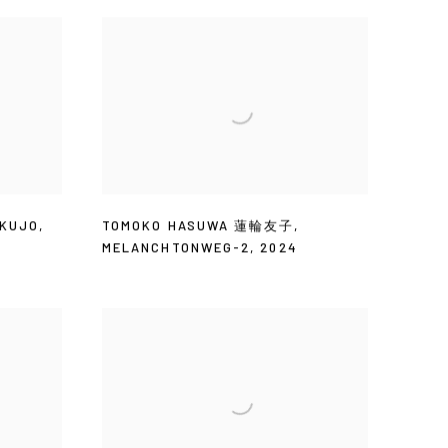
KUJO
,
TOMOKO HASUWA 蓮輪友子
,
MELANCHTONWEG-2
,
2024