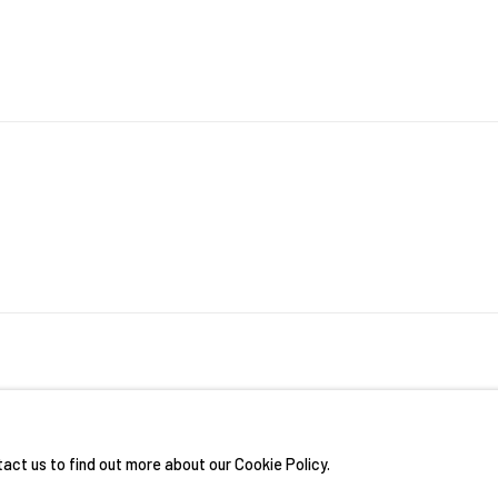
RIGHTS RESERVED.
網頁支持 ARTLOGIC
tact us to find out more about our Cookie Policy.