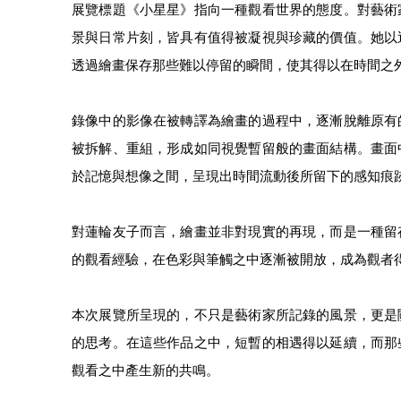
展覽標題《小星星》指向一種觀看世界的態度。對藝術
景與日常片刻，皆具有值得被凝視與珍藏的價值。她以
透過繪畫保存那些難以停留的瞬間，使其得以在時間之
錄像中的影像在被轉譯為繪畫的過程中，逐漸脫離原有
被拆解、重組，形成如同視覺暫留般的畫面結構。畫面
於記憶與想像之間，呈現出時間流動後所留下的感知痕
對蓮輪友子而言，繪畫並非對現實的再現，而是一種留
的觀看經驗，在色彩與筆觸之中逐漸被開放，成為觀者
本次展覽所呈現的，不只是藝術家所記錄的風景，更是
的思考。在這些作品之中，短暫的相遇得以延續，而那
觀看之中產生新的共鳴。