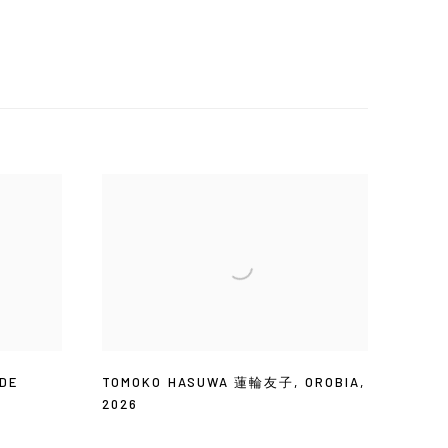
DE
TOMOKO HASUWA 蓮輪友子
,
OROBIA
,
2026