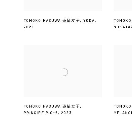
TOMOKO HASUWA 蓮輪友子
,
YODA
,
TOMOK
2021
NOKATA
TOMOKO HASUWA 蓮輪友子
,
TOMOK
PRINCIPE PIO-6
,
2023
MELANC