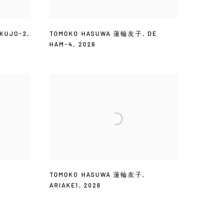
KUJO-2
,
TOMOKO HASUWA 蓮輪友子
,
DE
HAM-4
,
2026
TOMOKO HASUWA 蓮輪友子
,
ARIAKE1
,
2026