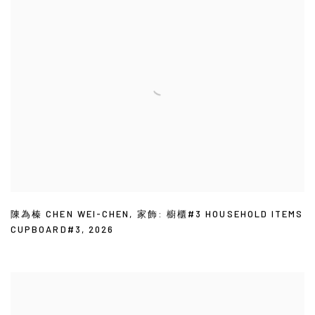
陳為榛 CHEN WEI-CHEN
,
家飾: 櫥櫃#3 HOUSEHOLD ITEMS
CUPBOARD#3
,
2026