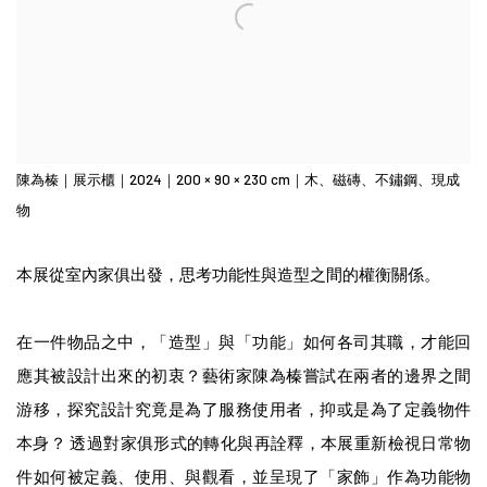
陳為榛｜展示櫃｜2024｜200 × 90 × 230 cm｜木、磁磚、不鏽鋼、現成
物
本展從室內家俱出發，思考功能性與造型之間的權衡關係。
在一件物品之中，「造型」與「功能」如何各司其職，才能回
應其被設計出來的初衷？藝術家陳為榛嘗試在兩者的邊界之間
游移，探究設計究竟是為了服務使用者，抑或是為了定義物件
本身？ 透過對家俱形式的轉化與再詮釋，本展重新檢視日常物
件如何被定義、使用、與觀看，並呈現了「家飾」作為功能物