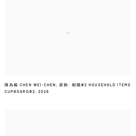
陳為榛 CHEN WEI-CHEN
,
家飾: 櫥櫃#2 HOUSEHOLD ITEMS
CUPBOARD#2
,
2026