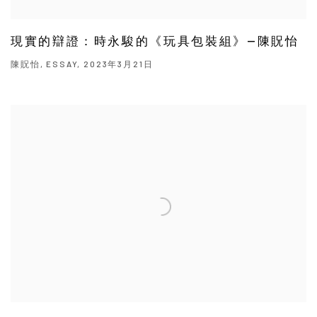
現實的辯證：時永駿的《玩具包裝組》—陳貺怡
陳貺怡, ESSAY, 2023年3月21日