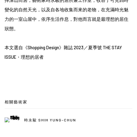
擇深山而居，藝術家時永駿的居所兼工作室，收容了可見四時
變化的自然天光，以及自各地收集而來的老物，在充滿時光魅
力的一室山屋中，依序生活作息，對他而言就是最理想的居住
狀態。
本文選自《Shopping Design》雜誌 2023／夏季號 THE STAY
ISSUE・理想的居者
相關藝術家
時永駿 SHIH YUNG-CHUN