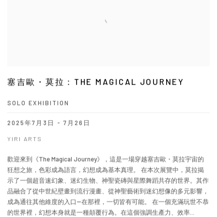
塞吉歐・莫拉：THE MAGICAL JOURNEY
SOLO EXHIBITION
2025年7月3日 - 7月26日
YIRI ARTS
歡迎來到《The Magical Journey》，這是一場穿越塞吉歐・莫拉宇宙的
狂想之旅，色彩成為語言，幻想成為基本真理。 在本次展覽中，莫拉揭
示了一個超音速幻象、迷幻生物、神聖瓷磚與星際舞蹈共存的世界。其作
品融合了從中世紀壁畫到流行漫畫、從神聖藝術到迷幻想像的多元影響，
成為通往其他維度的入口--在那裡，一切皆有可能。 在一個充滿玩世不恭
的世界裡，幻想本身就是一種顛覆行為。在這個強調生產力、效率...