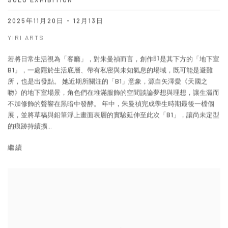
2025年11月20日 - 12月13日
YIRI ARTS
若將日常生活視為「客廳」，對朱曼禎而言，創作即是其下方的「地下室
B1」，一處隱於生活底層、帶有私密與未知氣息的場域，既可能是避難
所，也是出發點。 她近期所關注的「B1」意象，源自矢澤愛《天國之
吻》的地下室場景，角色們在堆滿服飾的空間談論夢想與理想，讓生澀而
不加修飾的聲響在黑暗中發酵。 年中，朱曼禎完成學生時期最後一檔個
展，並將草稿與鉛筆浮上畫面表層的實驗延伸至此次「B1」，讓尚未定型
的痕跡持續擴...
繼續