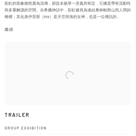
彩虹的形象雖然廣為流傳，卻從未被單一意義所框定，它總是帶有流動性
與多重解讀的空間。在希臘神話中，彩虹被視為連結奧林帕斯山與人間的
橋樑，其化身伊里斯（Iris）是天空與海的女神，也是一位傳訊的...
繼續
TRAILER
GROUP EXHIBITION