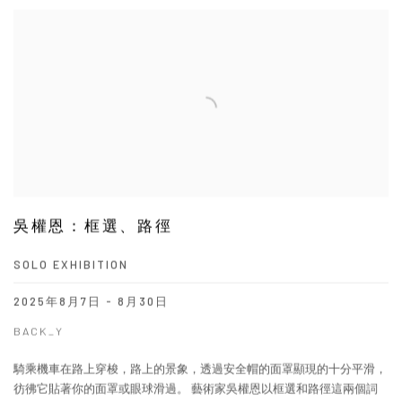
吳權恩：框選、路徑
SOLO EXHIBITION
2025年8月7日 - 8月30日
BACK_Y
騎乘機車在路上穿梭，路上的景象，透過安全帽的面罩顯現的十分平滑，
彷彿它貼著你的面罩或眼球滑過。 藝術家吳權恩以框選和路徑這兩個詞