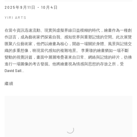
2025年9月11日 - 10月4日
YIRI ARTS
在當今資訊迅速流動、現實與虛擬界線日益模糊的時代，繪畫作為一種創
作語言，成為藝術家們探索自我、感知世界與重塑記憶的空間。此次展覽
匯聚八位藝術家，他們以繪畫為核心，開啟一場關於身體、風景與記憶交
織的多重想像，映現當代感知的複雜地景。 李秉璈的繪畫猶如一場不斷
變動的視覺詩篇，畫面中層層堆疊著來自日常、網絡與記憶的碎片，彷彿
進行一場圖像的考古發掘。他將繪畫視為情感與思想的存放之所，受
David Sall...
繼續