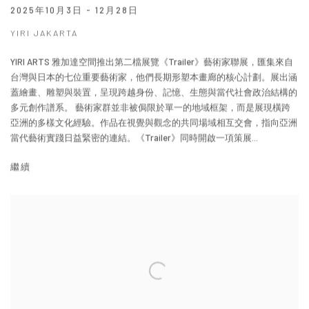
2025年10月3日 - 12月28日
YIRI JAKARTA
YIRI ARTS 雅加達空間推出第二檔展覽《Trailer》藝術家聯展，匯集來自
台灣與日本的七位重要藝術家，他們長期形塑本畫廊的核心計劃。展出涵
蓋繪畫、雕塑與裝置，呈現跨越身份、記憶、生態與當代社會政治結構的
多元創作譜系。 藝術家群並非被侷限於單一的地域框架，而是展現橫跨
亞洲的多樣文化經驗。作品在視覺與觀念的共同場域相互交會，指向亞洲
當代藝術實踐日益緊密的連結。《Trailer》同時開啟一項策展...
繼續