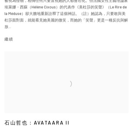
被視為怪物，相傳任何只要直視她的人都會石化。但法國女性主義理論家
埃萊娜・西蘇（Hélène Cixous）的代表作《美杜莎的笑聲》（Le Rire de
la Méduse）卻大膽地重新詮釋了這個神話。（註）她認為，只要敢與美
杜莎面對面，就能看見她美麗的微笑，而她的「笑聲」更是一種反抗與解
放...
繼續
石山哲也：AVATAARA II