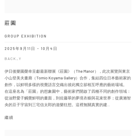
莊園
GROUP EXHIBITION
2025年9月11日 - 10月4日
BACK_Y
伊日後樂園榮幸呈獻最新聯展《莊園》（The Manor），此次展覽與東京
小山登美夫畫廊（Tomio Koyama Gallery）合作，集結四位日本藝術家的
創作，以鮮明多樣的視覺語言交織出彼此獨立卻相互呼應的藝術場域。
在這座名為「莊園」的想象園中，藝術家們開啟了四種不同的創作領域：
從油野愛子觸覺鮮明的畫面，到佐藤翠的夢境衣櫥與花束世界；從廣瀨智
央的豆子宇宙到三宅信太郎的遊樂狂想。這裡無關真實的建...
繼續