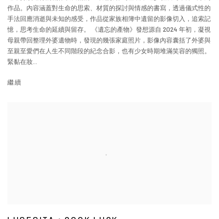
作品。內容涵蓋對生命的思索、材質的探討與情感的書寫，透過儀式性的
手法回應消逝與未知的感受，作品從家族相簿中遺留的影像切入，追索記
憶，思考生命的延續與留存。 《遺忘的產物》發想源自 2024 年初，凝視
母親帶回整理外婆遺物時，發現的幾張家庭照片，影像內容囊括了外婆與
至親至愛們在人生不同階段的紀念合影，也有少女時期堆滿笑容的獨照。
緊黏在妝...
繼續