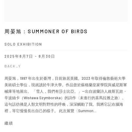
周晏旭：SUMMONER OF BIRDS
SOLO EXHIBITION
2025年8月7日 - 8月30日
BACK_Y
周晏旭，1997 年出生於臺灣，目前旅居英國。2023 年取得倫敦藝術大學
美術碩士學位，現就讀於牛津大學。作品曾於蘇格蘭皇家學院與威尼斯軍
械庫等地展出。 「雪人，我們有莎士比亞。」--出自波蘭詩人維斯瓦娃・
辛波絲卡（Wisława Szymborska）的詩作〈未進行的喜馬拉雅之旅〉。
這句話彷彿是人類文明對野性的呼喚，深深觸動了我。我將它記在腦海
裡，等它慢慢長出自己的樣子。 此次展覽〈Summon...
繼續