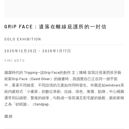
GRIP FACE：遺落在離線庇護所的一封信
SOLO EXHIBITION
2025年12月25日 - 2026年1月17日
YIRI ARTS
腦腐時代的 Tripping--談Grip Face的創作 文｜陳晞 當我注視著西班牙藝
術家Grip Face（David Oliver）的繪畫時，我感覺自己正在同一個平面
中，看著不同維度、不同語境的元素如何同時發生。外圍是如windows系
統內建程式「小畫家」的數位筆刷、拉線、填色、漸層、點陣，中心構圖
通常則以細密、繁複的細筆，勾勒成一張長滿五彩毛髮的臉龐，藝術家稱
之為「砂紙臉」（Sandpap...
繼續