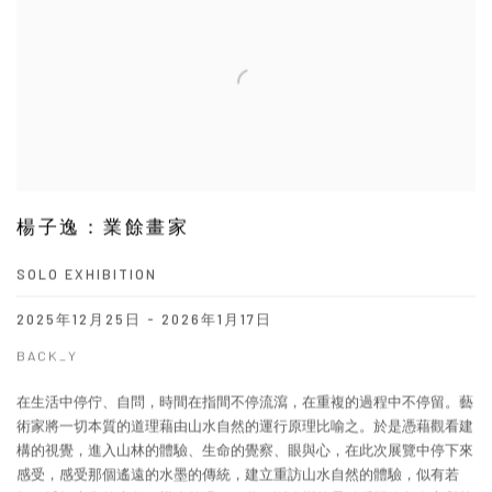
楊子逸：業餘畫家
SOLO EXHIBITION
2025年12月25日 - 2026年1月17日
BACK_Y
在生活中停佇、自問，時間在指間不停流瀉，在重複的過程中不停留。藝
術家將一切本質的道理藉由山水自然的運行原理比喻之。於是憑藉觀看建
構的視覺，進入山林的體驗、生命的覺察、眼與心，在此次展覽中停下來
感受，感受那個遙遠的水墨的傳統，建立重訪山水自然的體驗，似有若