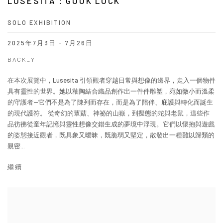
LUSESITA：GOOK LUCK
SOLO EXHIBITION
2025年7月3日 - 7月26日
BACK_Y
在本次展覽中，Lusesita 引領觀者穿越日常與想像的邊界，走入一個物件
具有靈性的世界。她以釉陶結合織品創作出一件件雕塑，宛如微小而溫柔
的守護者--它們不是為了陳列而存在，而是為了陪伴、庇護與轉化而誕生
的現代護符。 從奇幻的蕈菇、神祕的山嶽，到擬態的蛇與老鼠，這些作
品彷彿從童年記憶與靈性想像交錯生成的夢境中浮現。它們以懷抱與遊戲
的姿態接近觀者，既具象又曖昧，既脆弱又堅定，散發出一種難以歸類的
親密...
繼續