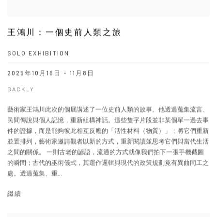
王鴻川：一個史前人類之旅
SOLO EXHIBITION
2025年10月16日 - 11月8日
BACK_Y
藝術家王鴻川此次的個展講述了一位史前人類的故事。他透過蒐集流言、
民間傳說與個人記憶，重新組構神話。這些隻字片段並非某個單一過去事
件的證據，而是能夠彼此相互反應的「活性材料（物質）」；將它們重新
並置排列，藝術家邀請觀者以新的方式，重新閱讀並思考它們與當代生活
之間的關係。 一則古老的諺語，流通的方式就像我們拍下一張手機截圖
的瞬間；古代的巫術儀式，其運作邏輯與現代的政策規劃竟有異曲同工之
處。透過蒐集、重...
繼續