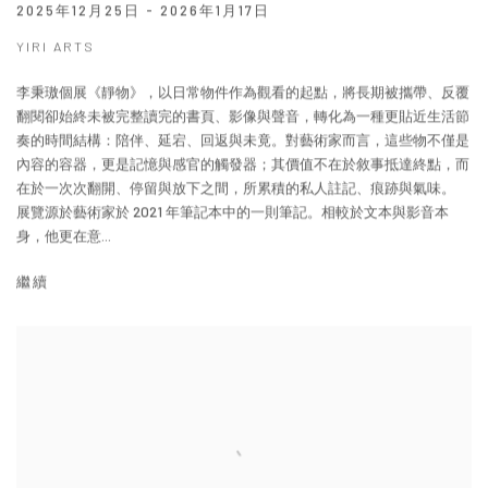
2025年12月25日 - 2026年1月17日
YIRI ARTS
李秉璈個展《靜物》，以日常物件作為觀看的起點，將長期被攜帶、反覆
翻閱卻始終未被完整讀完的書頁、影像與聲音，轉化為一種更貼近生活節
奏的時間結構：陪伴、延宕、回返與未竟。對藝術家而言，這些物不僅是
內容的容器，更是記憶與感官的觸發器；其價值不在於敘事抵達終點，而
在於一次次翻開、停留與放下之間，所累積的私人註記、痕跡與氣味。
展覽源於藝術家於 2021 年筆記本中的一則筆記。相較於文本與影音本
身，他更在意...
繼續