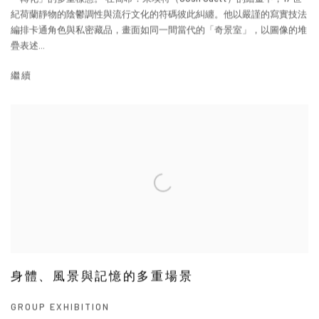
紀荷蘭靜物的陰鬱調性與流行文化的符碼彼此糾纏。他以嚴謹的寫實技法
編排卡通角色與私密藏品，畫面如同一間當代的「奇景室」，以圖像的堆
疊表述...
繼續
身體、風景與記憶的多重場景
GROUP EXHIBITION