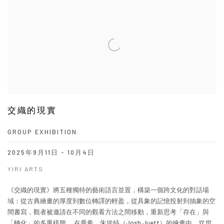
交織的現實
GROUP EXHIBITION
2025年9月11日 - 10月4日
YIRI ARTS
《交織的現實》將五種獨特的藝術語言並置，構築一個跨文化的對話場
域：從古典繪畫的厚度到數位轉譯的輕盈，從具象的記憶投射到抽象的空
間書寫，觀者被邀請在不同的觀看方法之間移動，重新思考「存在」與
「轉化」的多重樣態。 在喬希．朱埃特（Josh Juett）的繪畫中，17 世