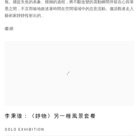
無。捕捉失焦的表象、模糊的過程，將不斷改變的震動瞬間停留在心與筆
墨之間，不言而喻地敘述著時間在空間場域中的恣意流動。邀請觀者走入
藝術家靜靜投射出的...
繼續
李秉璈：《靜物》另一種風景套餐
SOLO EXHIBITION