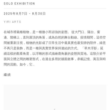
SOLO EXHIBITION
2025年8月7日 - 8月30日
YIRI ARTS
在城市裡栽種植物，是一種微小而頑強的姿態。 從大門口、陽台、窗
邊、階梯上，直到屋頂的角落，成為自然的舞台動線。疫情期間，這些空
間被重新注視，植物的光影成了日常生活中最真實也最安靜的陪伴，綠意
不再只是裝飾，而是一種與真實世界保持連結的方式。 「草木浮影」延
續這樣的觀看角度，以浮雕的形式描繪鹿角蕨的姿態與質地。這類介於平
面與立體之間的雕塑形式，在過去多用於牆面敘事，承載記憶、寓言與時
間的流動。如今，它...
繼續