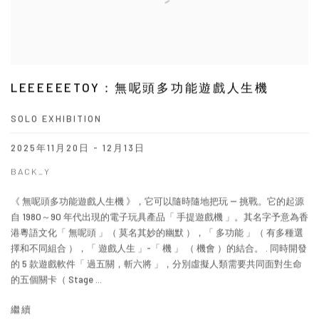
LEEEEEETOY：無呢頭多功能遊戲人生機
SOLO EXHIBITION
2025年11月20日 - 12月13日
BACK_Y
《 無呢頭多功能遊戲人生機 》，它可以隨時隨地把玩 -- 挑戰。它的起源
自 1980～90 年代出現的電子玩具產品「 手提遊戲機 」。其名字予意為香
港粵語文化「 無呢頭 」（ 莫名其妙的幽默 ），「 多功能 」（ 有多種選
擇和不同組合 ），「 遊戲人生 」-「 機 」 （ 機會 ）的結合。 . 同時開發
的 5 款遊戲軟件「 過五關，斬六將 」，分別虛擬人類需要共同面對生命
的五個關卡（ Stage ...
繼續