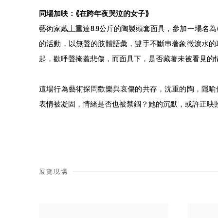
同場加映：
⟪
在跨年夜哭泣的女子
⟫
藝術家戴上重達8.9公斤的陶製頭套面具，參加一場名為
的活動，以無聲的肢體語彙，雙手不斷串著象徵淚水的
起，歡呼聲掩蓋悲傷，而面具下，是否藏著未被看見的
這場行為藝術探問歡樂與哀傷的共存，沈重的陶，隱喻
表情被凝固，情緒是否也被禁錮？她的沉默，或許正映
展覽現場