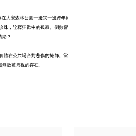
⟪
在大安森林公園一邊哭一邊
跨年
⟫
珍珠，詮釋狂歡中的孤寂。倒數響
情緒？
個體在公共場合對悲傷的掩飾。當
照無數被忽視的存在。