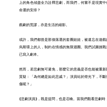
上的角色傾盡全力詮釋悲劇，而我們，何嘗不是現實中
命運的安排？
戲劇的荒謬，亦是生活的縮影。
或許，我們都曾是那個落選的套圈娃娃，被遺忘在遊戲
烏斯環上的人，制約在情感的無限迴圈。我們試圖挑戰
已寫入劇本。
然而，若悲劇無可避免，那麼它的意義是否也能被重新
質疑：「為何總是如此悲戚？」演員站於燈光下，不斷
傷呢？」
⟪
悲劇演員
⟫
，既是提問，也是召喚。當我們觀看悲劇時