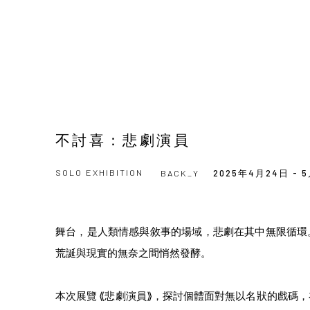
不討喜：悲劇演員
SOLO EXHIBITION
BACK_Y
2025年4月24日 - 
舞台，是人類情感與敘事的場域，悲劇在其中無限循環
荒誕與現實的無奈之間悄然發酵。
本次展覽
⟪
悲劇演員
⟫
，探討個體面對無以名狀的戲碼，