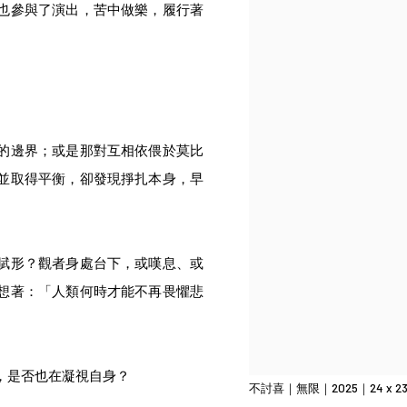
也參與了演出，苦中做樂，履行著
的邊界；或是那對互相依偎於莫比
並取得平衡，卻發現掙扎本身，早
賦形？觀者身處台下，或嘆息、或
想著：「人類何時才能不再畏懼悲
，是否也在凝視自身？
不討喜｜無限｜2025｜24 x 23