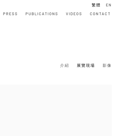
繁體
EN
PRESS
PUBLICATIONS
VIDEOS
CONTACT
介紹
展覽現場
影像
 following image in a popup: