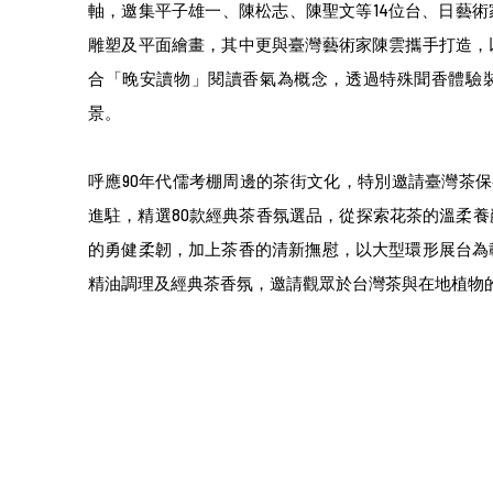
軸，邀集平子雄一、陳松志、陳聖文等14位台、日藝
雕塑及平面繪畫，其中更與臺灣藝術家陳雲攜手打造，以
合「晚安讀物」閱讀香氣為概念，透過特殊聞香體驗
景。
呼應90年代儒考棚周邊的茶街文化，特別邀請臺灣茶保養
進駐，精選80款經典茶香氛選品，從探索花茶的溫柔
的勇健柔韌，加上茶香的清新撫慰，以大型環形展台為
精油調理及經典茶香氛，邀請觀眾於台灣茶與在地植物