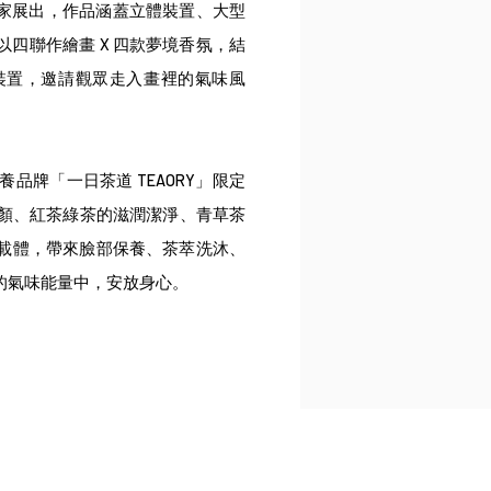
術家展出，作品涵蓋立體裝置、大型
四聯作繪畫 X 四款夢境香氛，結
裝置，邀請觀眾走入畫裡的氣味風
品牌「一日茶道 TEAORY」限定
養顏、紅茶綠茶的滋潤潔淨、青草茶
載體，帶來臉部保養、茶萃洗沐、
的氣味能量中，安放身心。