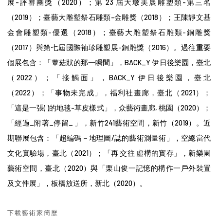
展-評審團獎（2020）；第 23 屆大墩美展雕塑類-第三名
（2019）；臺藝大雕塑祭石雕類-金雕獎（2018）；王陳靜文基
金會雕塑類-優選（2018）；臺藝大雕塑祭石雕類-銅雕獎
（2017）與第七屆國際袖珍雕塑展-銅雕獎（2016）。過往重要
個展包含：「蕈菇狀的那一瞬間」，BACK_Y 伊日後樂園，臺北
（2022）；「接觸面」，BACK_Y 伊日後樂園，臺北
（2022）；「事物未完成」，福利社畫廊，臺北（2021）；
「這是一張( )的地毯-草皮樣式」，众藝術畫廊, 桃園（2020）；
「經過_附著_停留_ 」，新竹241藝術空間，新竹（2019）。近
期聯展包含：「超編碼－地理圖/誌的藝術測量術」，空總當代
文化實驗場，臺北（2021）；「再 交往 虛構的實存」，新樂園
藝術空間，臺北（2020）與「栗山俊一記憶的構作一戶外裝置
及文件展」，板橋放送所，新北（2020）。
下載藝術家簡歷