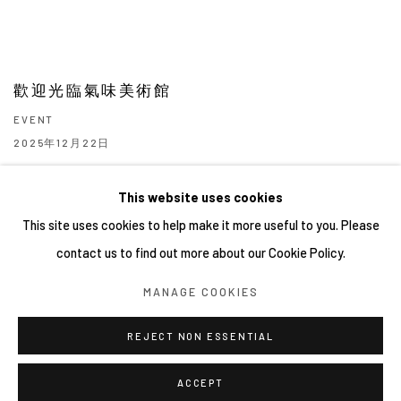
歡迎光臨氣味美術館
EVENT
2025年12月22日
This website uses cookies
This site uses cookies to help make it more useful to you. Please
contact us to find out more about our Cookie Policy.
Manage cookies
MANAGE COOKIES
COPYRIGHT © 2026 YIRI ARTS, BACK_Y & YIRI JAKARTA.
ALL RIGHTS RESERVED.
REJECT NON ESSENTIAL
網頁支持 ARTLOGIC
ACCEPT