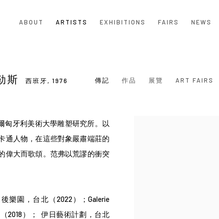
ABOUT
ARTISTS
EXHIBITIONS
FAIRS
NEWS
維勒斯
傳記
作品
展覽
ART FAIRS
西班牙,
1976
貝爾匈牙利美術大學雕塑研究所。以
View works.
卡通人物，在這些對象嚴肅端莊的
的偉大而歌頌。范弗以荒謬的衝突
樂園，台北（2022）；
Galerie
（2018）；
伊日藝術計劃，台北