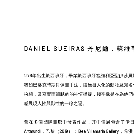
DANIEL SUEIRAS 丹尼爾．蘇
1976年出生於西班牙，畢業於西班牙塞維利亞聖伊莎
猶如巴洛克時期肖像畫手法，描繪擬人化的動物及知名
扮相，及寫實而細膩的的神情捕捉，幾乎像是在為他們
感展現人性與獸性的一線之隔。
曾在多個國際畫廊中發表作品，其中個展包含了伊日後
Artmundi，巴黎（2019）；
Bea Villamarin Gallery，
希洪