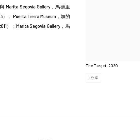
4）與
Marita Segovia Gallery，馬德里
3）； Puerta Tierra Museum，
加的
1）；Marita Segovia Gallery，馬
The Target, 2020
分享