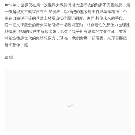
1924年，世界仍在第一次世界大戰與流感大流行後的動盪不安裡喘息，第
一份超現實主義宣言在巴 黎發表，以強烈的無政府主義與革命精神，企
圖在自由與平等的基礎上發展出抵抗壓迫制度、進而 想像未來的手段。
從一把文學觀念的野火開始引燃一場藝術運動，將創造性的想像力從理性
與傳統 道德的束縛中解放出來，影響了幾乎所有形式的文化生產，並逐
漸塑造後起世代的集體想像力，現 在，我們會用「超現實」來形容那些
超乎想像、超...
繼續