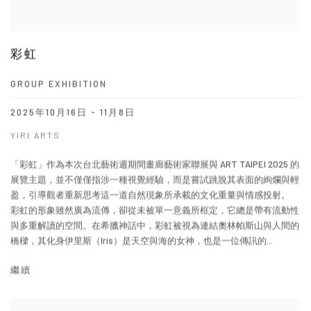
彩虹
GROUP EXHIBITION
2025年10月16日 - 11月8日
YIRI ARTS
「彩虹」作為本次台北藝術週期間畫廊藝術家聯展與 ART TAIPEI 2025 的
展覽主題，並不僅僅指涉一種視覺經驗，而是嘗試跳脫其表面的絢爛與輕
盈，引導觀者重新思考這一道自然現象所承載的文化重量與情感投射。
彩虹的形象雖然廣為流傳，卻從未被單一意義所框定，它總是帶有流動性
與多重解讀的空間。在希臘神話中，彩虹被視為連結奧林帕斯山與人間的
橋樑，其化身伊里斯（Iris）是天空與海的女神，也是一位傳訊的...
繼續