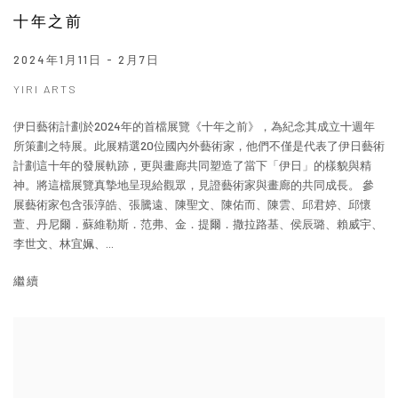
十年之前
2024年1月11日 - 2月7日
YIRI ARTS
伊日藝術計劃於2024年的首檔展覽《十年之前》，為紀念其成立十週年
所策劃之特展。此展精選20位國內外藝術家，他們不僅是代表了伊日藝術
計劃這十年的發展軌跡，更與畫廊共同塑造了當下「伊日」的樣貌與精
神。將這檔展覽真摯地呈現給觀眾，見證藝術家與畫廊的共同成長。 參
展藝術家包含張淳皓、張騰遠、陳聖文、陳佑而、陳雲、邱君婷、邱懷
萱、丹尼爾．蘇維勒斯．范弗、金．提爾．撒拉路基、侯辰璐、賴威宇、
李世文、林宜姵、...
繼續