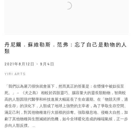
丹尼爾．蘇維勒斯．范弗：忘了自己是動物的人
類
2021年8月12日 - 9月4日
YIRI ARTS
「我們以為屠刀很快就會落下，然而真正的答案是：在懵懂中被奴役至
死。」－ 《犬之島》 相較於四肢靈巧、腦容量大的靈長類動物，智商較
高的人類因現代醫學和科技進展大幅延長了生命週期。在「物競天擇，適
者生存」的演化下，人類成了地球上強勢的主宰者，為了爭取生存空間、
滿足己利，對其他物種進行大規模的掠奪。強取棲息地、侵略大自然，加
劇了其他物種與生態滅絕的危機，如今全球暖化造成的極端氣候，正一步
步向人類反撲。 ...