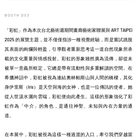
BOOTH D03
「彩虹」作為本次台北藝術週期間畫廊藝術家聯展與 ART TAIPEI
2025 的展覽主題，並不僅僅指涉一種視覺經驗，而是嘗試跳脫
其表面的絢爛與輕盈，引導觀者重新思考這一道自然現象所承
載的文化重量與情感投射。彩虹的形象雖然廣為流傳，卻從未
被單一意義所框定，它總是帶有流動性與多重解讀的空間。在
希臘神話中，彩虹被視為連結奧林帕斯山與人間的橋樑，其化
身伊里斯（Iris）是天空與海的女神，也是一位傳訊的使者。她
從人世汲水灑向雲端，彩虹便由此產生。這樣的形象強化了彩
虹作為「中介」的角色，是通往神聖、未知與內在力量的通
道。
在本展中，彩虹被視為這樣一種過渡的入口，牽引我們穿越當