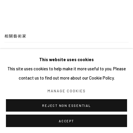
相關藝術家
陳雲 CHEN YUN
This website uses cookies
This site uses cookies to help make it more useful to you. Please
邱懷萱 CHIU HUAI-HSUAN
contact us to find out more about our Cookie Policy.
DANIEL SUEIRAS 丹尼爾．蘇維勒斯
MANAGE COOKIES
GUIM TIÓ 金．提爾
REJECT NON ESSENTIAL
ACCEPT