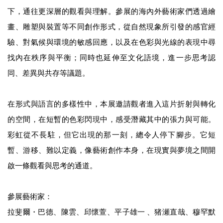
下，通往更深層的觀看與理解。參展的海內外藝術家們透過繪
畫、雕塑與裝置等不同創作形式，從自然現象所引發的感官經
驗、對氣候與環境的敏感回應，以及在色彩與光線的表現中尋
找內在秩序與平衡；同時也延伸至文化語境，進一步思考認
同、差異與共存等議題。
在形式與語言的多樣性中，本展邀請觀者進入這片折射與轉化
的空間，在短暫的色彩閃現中，感受潛藏其中的張力與可能。
彩虹從不長駐，但它出現的那一刻，總令人停下腳步。它短
暫、游移、難以定義，像藝術創作本身，在現實與夢境之間開
啟一條觀看與思考的通道。
參展藝術家：
拉斐爾・巴德、陳雲、邱懷萱、平子雄一 、猪瀬直哉、穆罕默