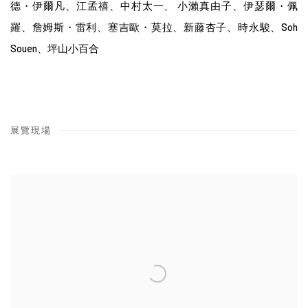
德
・
伊爾凡、江孟禧、中村太一、 小瀨真由子、伊瑟爾
・
佩
羅、詹姆斯
・
雷利、塞吉歐
・
莫拉、新藤杏子、時永駿、Soh
Souen、坪山小百合
展覽現場