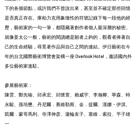
下的各個節點，或許我們不曾說出來，甚至並不確定那些回憶
是否真正存在。庫柏力克用象徵性的符號記錄下每一段他的經
歷，藝術家的一勾一筆，都隱藏著創作者個人最深層的秘密。
就像姜太公一般，藝術的閱讀總是願者上鉤的，觀看者捧著自
己的生命經驗，尋覓著作品與自己之間的連結。伊日藝術在今
年的台北國際藝術博覽會架構一座 Overlook Hotel，邀請國內外
多位藝術家進駐。
參展藝術家：
陳雲、鄭先喻、邱承宏、邱懷萱、賴威宇、李瀚卿、寧森、時
永駿、孫培懋、丹尼爾．賽維勒斯、金．提爾、漢娜・伊淇、
凱爾．蒙哥馬利、寺澤伸彦、蓮輪友子、塞維．索拉、平子雄
一