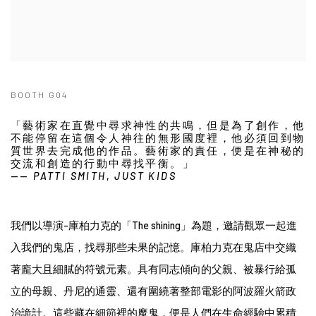
BOOTH G04
「藝術家在直覺中尋求神性的共鳴，但是為了創作，他
不能停留在這個令人神往的無形國度裡，他必須回到物
質世界去完成他的作品。藝術家的責任，便是在神秘的
交流和創造的行動中尋找平衡。」
——
PATTI SMITH
,
JUST KIDS
我們以導演-庫柏力克的「The shining」為題，邀請觀眾一起進
入我們的鬼店，找尋那些未果的記憶。庫柏力克在鬼店中交織
著龐大且細膩的符號元素。具有同志傾向的父親、被暴行給孤
立的母親、丹尼的通靈、還有圍繞著整部電影的阿波羅火箭政
治詭計。這些藏在細節裡的魔鬼，便是人們在生命經驗中累積