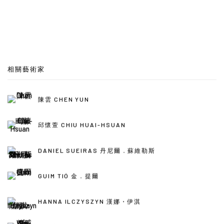
相關藝術家
陳雲 CHEN YUN
邱懷萱 CHIU HUAI-HSUAN
DANIEL SUEIRAS 丹尼爾．蘇維勒斯
GUIM TIÓ 金．提爾
HANNA ILCZYSZYN 漢娜・伊淇