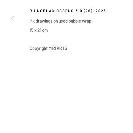
Manage cookies
RHINOPLAX OSSEUS 3.0 (29)
,
2026
COPYRIGHT © 2026 YIRI ARTS, BACK_Y & YIRI JAKARTA. ALL 
Ink drawings on used bubble wrap
15 x 21 cm
Copyright YIRI ARTS