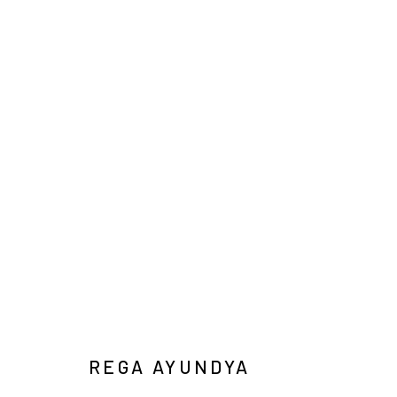
IN SITU / IN VITRO
DUO EXHIBITION
YIRI JAKARTA
2026年1月31日
REGA AYUNDYA