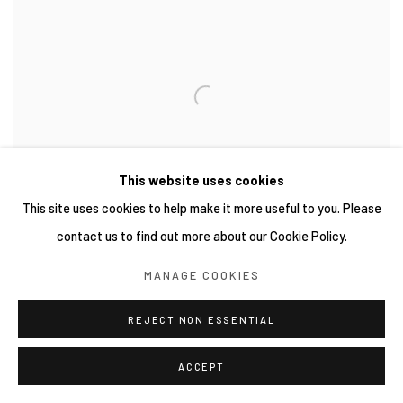
This website uses cookies
This site uses cookies to help make it more useful to you. Please
contact us to find out more about our Cookie Policy.
吳瑋庭 WU WEI-TING
,
穿透面 #1 PIERCED SURFACE #1
,
MANAGE COOKIES
2026
REJECT NON ESSENTIAL
ACCEPT