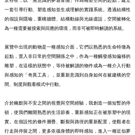
一套引導行動、塑造感知並生成理解的實踐系統。透過結構性
的假設與隱喻，重構牆體、結構動線與光線虛設，空間被轉化
為一種需要被摸索與回應的環境，而非可被即時解讀的系統。
展覽中出現的動物是一種感知介面，它們以熟悉的生命特徵為
起點，置入非日常的空間關係之中，作為一種觸發感知偏移的
雕塑，在這樣的狀態中，等待被解讀的物件成為一種介入行動
與感知的「奇異工具」，並重新意識到自身如何在被建構的空
間、制度與觀看模式中行動。
介於幽默與不安之間的視覺與空間經驗，我創造一個短暫的停
頓，使我們離開熟悉的生活節奏，重新感知正在被形塑中的現
實。在假設性的條件層疊、斷裂與路徑的重新配置，使觀者在
行走與停留之間，更多依循身體的即時感知，進入一種近似夢