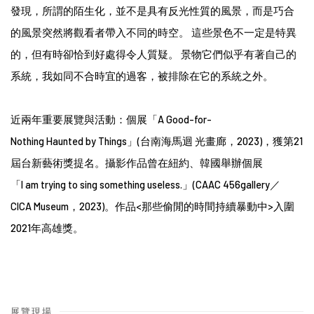
發現，所謂的陌生化，並不是具有反光性質的風景，而是巧合
的風景突然將觀看者帶入不同的時空。
這些景色不一定是特異
的，但有時卻恰到好處得令人質疑。
景物它們似乎有著自己的
系統，我如同不合時宜的過客，被排除在它的系統之外。
近兩年重要展覽與活動：個展「
A Good-for-
Nothing Haunted by Things
」
(
台南海馬迴
光畫廊，
2023)
，獲第
21
屆台新藝術獎提名。攝影作品曾在紐約、韓國舉辦個展
「
I am trying to sing something useless.
」
(CAAC 456gallery
／
CICA Museum
，
2023)
。作品
<
那些偷閒的時間持續暴動中
>
入圍
2021
年高雄獎。
展覽現場