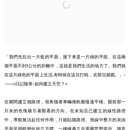
「我們先拉出一片藍的平面，接下來是一片綠的平面。在這兩
個平面不到
1
公分的距離中，這就是我們生活的地方了。我們就
在這片綠色的平面上生活
,
有時候在這兒打盹，在那兒嬉戲。」
-
-----
<
日記隨筆
-
如何建立天空？
>
在鄉間建立個路徑，視角隨著車輛推軌般慢速平移。眼前那一
片灰的色塊吸引著觀看的方向。在未知且已建立的線性路徑
中，導航無法起任何作用，只能貼隨路徑。視線中整片的灰由
平面至明暗變化的立方體，一棟棟矗立在周圍荒野當中。隨意