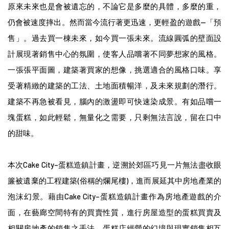
原來未來也是會被遺忘的，不論它是多麼的具體，多麼的重，
仍會被速度摔出。然而當今流行著更迅速，更輕盈的遊戲
—
「預
售」。過去買一棟未來，如今買一張未來。流線圓弧的壁面設
計展現著銷售中心的氛圍，使客人品嚐著不同夢想家的風格。
一張張平面圖，建築著買家的想像，挑選適合的風格口味。享
受著精緻的建築的工法、土地面積暢洋，及未來規劃的潛行。
建築不再急被看見，腦內的激盪即可快速染成景。有如品嚐一
塊蛋糕，如此輕鬆，無量化之需要，只剩無法言說，留在口中
的甜味。
本次
Cake City–
蛋糕造鎮計畫，逆溯於郊區巧見一片無法盡收眼
簾被遺棄的工程建築
(
俗稱的爛尾樓
)
，進而展延其中房地產業的
泡沫幻景。藉由
Cake City–
蛋糕造鎮計畫作為房地產遊戲的介
面，在藝廊空間特有的買賣性質，進行房屋造型的蛋糕買賣及
相關房地產的銷售之手法，蛋糕店經營的幻境與現實銷售相互