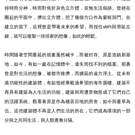
得時而分神，時而對焦於灰色立方體，並無生活痕跡。曾經在
圈起的平面中，擠出立方體，挖了幾個方口作為窗框與門。在
建立的當下，這裡曾是帶著未來的希望。而按住
shift
與滑鼠左
鍵，就可以複製一排排家的想像，如此的輕鬆。
時間隨著空間蔓延的規畫戛然喊卡，而被封存。原是造鎮新基
地，如今，有如一處在記憶體中，遺失而找不到的檔案。那裏
曾是對生活的想像，被都市推擠，而擴延的遠方淨土。從未有
過功能性的建築體，有如曾經乘載過希望的海市蜃樓。建築不
再具有建築為人生活的功能，建築與周遭景物形成了它們自己
的活躍系統。觀看著原是作為棲居目地的房舍，如今與蔓草為
伍。這些建築體不再是人們生活的所在，它們成為環境的一部
分與之共同生活，與人類逐漸分隔。