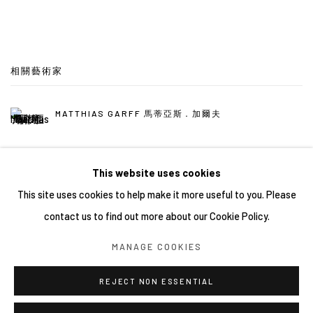
相關藝術家
MATTHIAS GARFF 馬蒂亞斯．加爾夫
This website uses cookies
This site uses cookies to help make it more useful to you. Please
contact us to find out more about our Cookie Policy.
Manage cookies
MANAGE COOKIES
COPYRIGHT © 2026 YIRI ARTS, BACK_Y & YIRI JAKARTA.
ALL RIGHTS RESERVED.
REJECT NON ESSENTIAL
網頁支持 ARTLOGIC