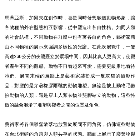
馬蒂亞斯．加爾夫在創作時，喜歡同時發想數個動物形象，讓
各物種的外在型態相互影響，從中塑造出各自性格。如同人類
的社會結構，不同動物在群體中也有著各自的角色，藝術家藉
由不同物種的展示來強調多樣性的光譜。在此次展覽中，一隻
高達
230
公分的夜鷺矗立於展場中間，因其比真人更高大，使觀
者產生不同的觀感。動物不再看起來可愛，需要更嚴肅地看待
牠們。展間末端的展牆上是藝術家裝扮成一隻灰貓的攝影作
品，對應的是穿著橡膠雨靴的動物雕塑。無論是披上動物毛假
扮動物的人類，還是穿上人類衣物並雙腳站立的動物，這些特
徵的融合混淆了雕塑與觀者之間的位置及角色。
藝術家將各個雕塑散落地放置於展間不同角落，仿佛這些動物
在台北街頭的角落與人類共存的狀態。牆面上展示了廢棄物製