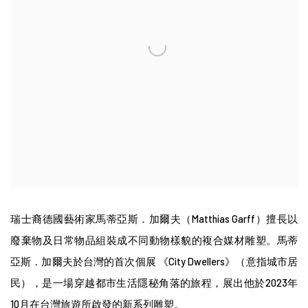
瑞士裔德國藝術家馬蒂亞斯．加爾夫（
Matthias Garff
）擅長以
廢棄物及日常物品組裝成不同動物樣貌的複合媒材雕塑。馬蒂
亞斯．加爾夫於台灣的首次個展
《City Dwellers》
（意指城市居
民），是一場穿越都市生活隱秘角落的旅程，展出他於
2023
年
10
月在台灣旅遊所啟發的新系列雕塑。