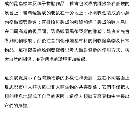
成的昆蟲標本及鴿子拼貼作品；舊書包製成的獼猴坐在低矮的
展台上；醬料罐製成的老鼠在一旁地上；小喇叭盒製成的小黑
狗從櫃檯旁跑過；直排輪鞋製成的藍鵲和鍋子製成的啄木鳥則
在四周高處俯視展間。透過觀看馬蒂亞斯的雕塑，觀者首先會
看到動物樣貌，然後注意到化作雕塑材料的回收廢棄物及日常
物品。這種觀看經驗觸發觀者思考人類對資源的使用方式、與
大自然的關係，並對所處的環境更加敏感。
這次展覽展示了台灣動物群的多樣性和美麗，並在不同層面上
反思都市中人類與這些非人類生物的共存關係，它們不僅把人
類的棲息地變成了自己的家園，還從人類拋棄廢棄物中生長出
它們的身體。