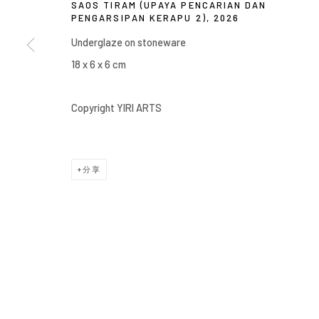
SAOS TIRAM (UPAYA PENCARIAN DAN
PENGARSIPAN KERAPU 2)
,
2026
COPYRIGHT © 2026 YIRI ARTS, BACK_Y & YIRI JAKARTA. ALL 
Underglaze on stoneware
18 x 6 x 6 cm
Copyright YIRI ARTS
分享