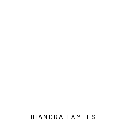
ART JAKARTA GARDENS 2026
NAUFAL ABSHAR, REGA AYUNDYA, SARITA IBNOE, 
HUTAN KOTA BY PLATARA
2026年5月5日 - 5月10
DIANDRA LAMEES
Manage cookies