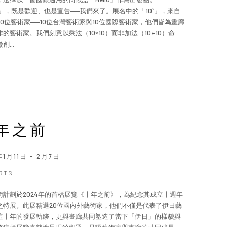
lo」，既是歡迎、也是宣告──我們來了。展名中的「10²」，來自
20位藝術家──10位台灣藝術家與10位國際藝術家，他們皆為畫廊
的藝術家。我們刻意以乘法（10×10）而非加法（10+10）命
創...
年之前
年1月11日 - 2月7日
ARTS
術計劃於2024年的首檔展覽《十年之前》，為紀念其成立十週年
之特展。此展精選20位國內外藝術家，他們不僅是代表了伊日藝
這十年的發展軌跡，更與畫廊共同塑造了當下「伊日」的樣貌與