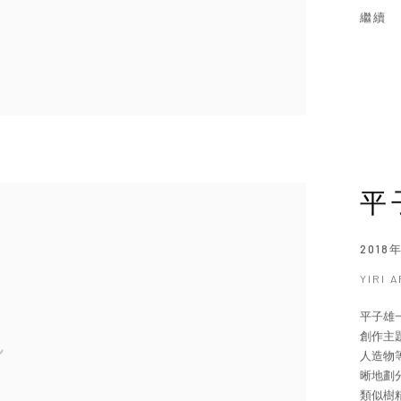
繼續
平
2018
YIRI 
平子雄
創作主
人造物
晰地劃
類似樹