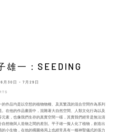
子雄一：SEEDING
年6月30日 - 7月29日
ARTS
一的作品均是以空想的植物物種、及其繁茂的混合空間作為系列
題。在他的作品畫面中，混雜著大自然空間、人類文化行為以及
等元素，也像我們生存的真實空間一樣，其實我們經常是無法清
分自然物與人造物之間的差別。平子雄一擬人化了植物，創造出
精的小生物，在他的構圖佈局上也經常具有一種神聖儀式的張力