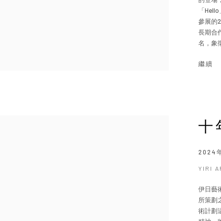
「Hel
參展的
長期合作
名，象徵
繼續
十
2024
YIRI 
伊日藝
所策劃
術計劃