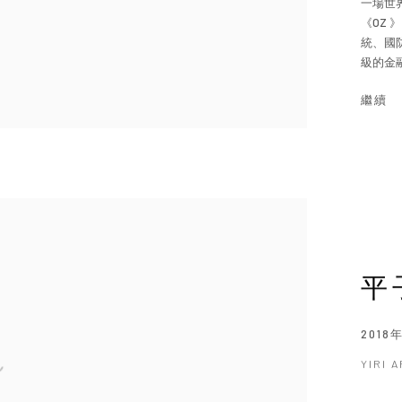
一場世
《OZ
統、國
級的金融
繼續
平
2018
YIRI 