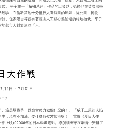
入通往森林自然的道路，開始反思人類、植物、大自然三者之間
模式。 平子雄一「植物系列」作品的出發點，始於他在英國留學
活經驗，在倫敦當地十分盛行人造庭園的風氣，從公園、博物
術館、住家陽台等皆有著經由人工精心整治過的綠地植栽。平子
地都市人對於這些「人...
日大作戰
年7月1日 - 7月31日
ARTS
了、這是場戰爭，我也會努力做點什麼的！」 「成千上萬的人陷
之中，現在不加油、要什麼時候才加油呀！」 電影《夏日大作
一部上映於2009年的日本動畫電影。導演細田守在劇情中安排了