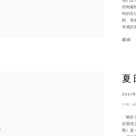
我們走
的相處
時的生
館、美
有感於當
繼續
夏
2021
YIRI 
「聽好
於困境
戰》是