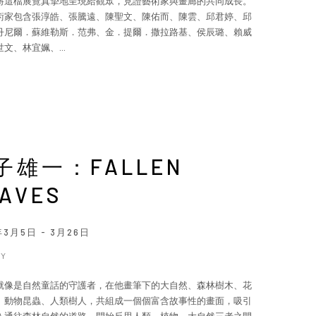
將這檔展覽真摯地呈現給觀眾，見證藝術家與畫廊的共同成長。
術家包含張淳皓、張騰遠、陳聖文、陳佑而、陳雲、邱君婷、邱
丹尼爾．蘇維勒斯．范弗、金．提爾．撒拉路基、侯辰璐、賴威
文、林宜姵、...
子雄一：FALLEN
AVES
年3月5日 - 3月26日
_Y
就像是自然童話的守護者，在他畫筆下的大自然、森林樹木、花
、動物昆蟲、人類樹人，共組成一個個富含故事性的畫面，吸引