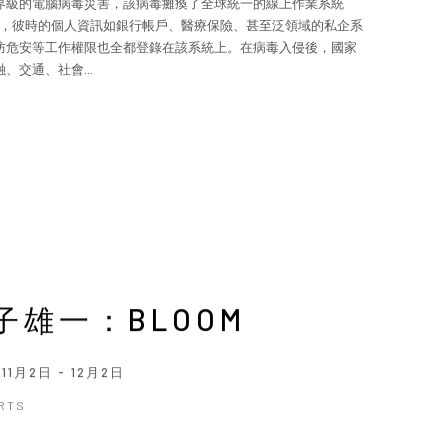
界級的電腦病毒災害，該病毒癱瘓了全球統一的線上作業系統
 》，彼時的個人資訊如銀行帳戶、醫療保險、甚至泛領域的私企系
防危安等工作權限也全都登錄在該系統上。在病毒入侵後，國家
、交通、社會...
子雄一：BLOOM
年11月2日 - 12月2日
ARTS