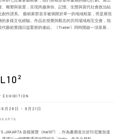
日本的七位重要藝術家，他們長期形塑本畫廊的核心計劃。展出
畫、雕塑與裝置，呈現跨越身份、記憶、生態與當代社會政治結
元創作譜系。 藝術家群並非被侷限於單一的地域框架，而是展現
洲的多樣文化經驗。作品在視覺與觀念的共同場域相互交會，指
代藝術實踐日益緊密的連結。《Trailer》同時開啟一項策展...
L10²
 EXHIBITION
年6月28日 - 9月21日
JAKARTA
 ARTS JAKARTA 首檔展覽《Hel10²》，作為畫廊首次於印尼雅加達
，選擇以一個國際通用的問候語「Hello」作為出發點。