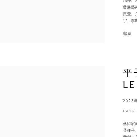
精神。
參展藝
懷萱、
宇、李世
繼續
平
LE
2022
BACK
藝術家
朵種子