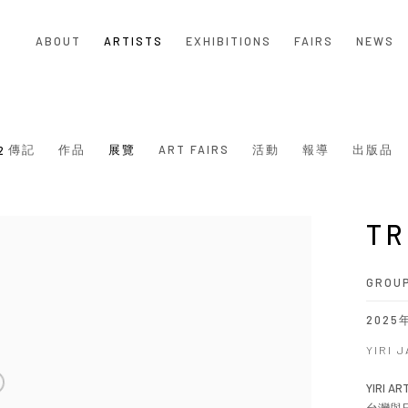
ABOUT
ARTISTS
EXHIBITIONS
FAIRS
NEWS
傳記
作品
展覽
ART FAIRS
活動
報導
出版品
2
TR
GROUP
2025
YIRI 
YIRI