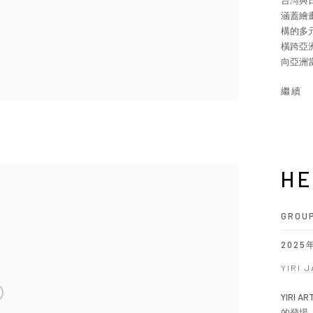
台灣與
涵蓋繪
構的多
橫跨亞
向亞洲當
繼續
HE
GROUP
2025
YIRI 
YIRI
的登場