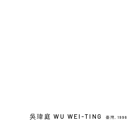
吳瑋庭 WU WEI-TING
臺灣,
1996
Manage cookies
吳瑋庭 WU WEI-TING
臺灣,
1996
COPYRIGHT © 2026 YIRI ARTS, BACK_Y & YIRI JAKARTA. ALL 