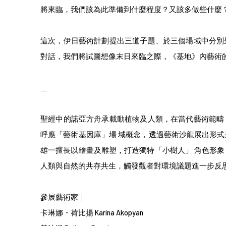
將來臨，我們該為此準備到什麼程度？又該多做些什麼
這次，伊日藝術計劃提出三道子題、於三個場域中分別
對話，我們將試圖想像末日來臨之際，《基地》內藝術
＿
聖經中的諾亞方舟承載動植物及人類，在當代藝術範疇
呼應「藝術基因庫」場 域概念，透過藝術沙龍展出形
雄一擅長以繪畫及雕塑，打造獨特「小樹人」 角色形
人類與自然的共存共生，觸發觀者對環境議題進一步反
參展藝術家｜
卡琳娜・荷比揚 Karina Akopyan