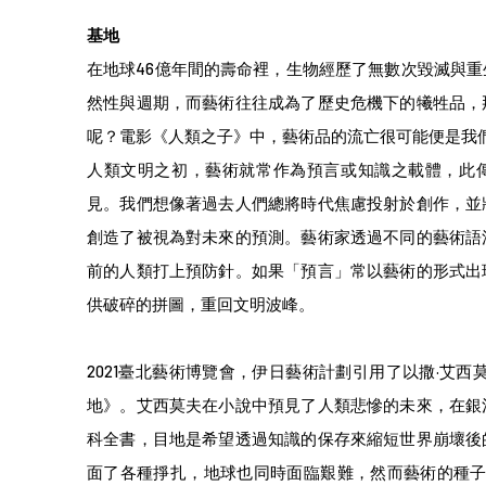
基地
在地球46億年間的壽命裡，生物經歷了無數次毀滅與
然性與週期，而藝術往往成為了歷史危機下的犧牲品，
呢？電影《人類之子》中，藝術品的流亡很可能便是我
人類文明之初，藝術就常作為預言或知識之載體，此
見。我們想像著過去人們總將時代焦慮投射於創作，並
創造了被視為對未來的預測。藝術家透過不同的藝術語
前的人類打上預防針。如果「預言」常以藝術的形式出
供破碎的拼圖，重回文明波峰。
2021臺北藝術博覽會，伊日藝術計劃引用了以撒·艾西莫夫（
地》。艾西莫夫在小說中預見了人類悲慘的未來，在銀
科全書，目地是希望透過知識的保存來縮短世界崩壞後
面了各種掙扎，地球也同時面臨艱難，然而藝術的種子