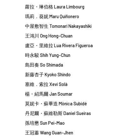
蘿拉・琳伯格 Laura Limbourg
瑪莉．葵妮 Maru Quiñonero
中屋敷智生
Tomonari
Nakayashiki
王鴻川 Ong Hong-Chuan
盧亞・里維拉 Lua Rivera Figueroa
時永駿 Shih Yung-Chun
島田奏
So
Shimada
新藤杏子
Kyoko
Shindo
塞維．索拉 Xevi Solà
楊・紹馬爾 Jan Soumar
莫妮卡・蘇畢迭 Mònica Subidé
丹尼爾・蘇維勒斯 Daniel Sueiras
孫培懋 Sun Pei-Mao
王冠蓁 Wang Guan-Jhen