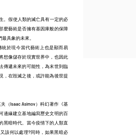
重生。假使人類的滅亡具有一定的必
那麼藝術是否擁有基因庫般的保障
們最具象的未來。
傳統於現今當代藝術上也是顯而易
將想像儲存於現實世界中，也因此
法傳遞未來的可能性，為末世到臨
現，在毀滅之後，或許能為後世提
Isaac Asimov）科幻著作《基
河邊緣建立基地編寫歷史文明的百
的黑暗時代。當今疫情下的人類直
又該何以處理?同時，如果黑暗必