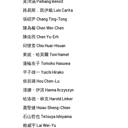
黃沛涵 Peihang Benoit
路易斯．凱伊戴 Luís Carita
張碩尹 Chang Ting-Tong
陳為榛 Chen Wei-Chen
陳佑而 Chen Yu-Erh
邱懷萱 Chiu Huai-Hsuan
東妮・哈莫爾 Toni Hamel
蓮輪友子
Tomoko
Hasuwa
平子雄一
Yuichi
Hirako
侯辰璐 Hou Chen-Lu
漢娜・伊淇 Hanna Ilczyszyn
哈洛德・林克 Harold Linker
蕭聖健 Hsiao Sheng-Chien
石山哲也 Tetsuya
Ishiyama
賴威宇 Lai Wei-Yu