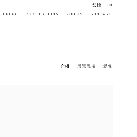
繁體
EN
PRESS
PUBLICATIONS
VIDEOS
CONTACT
介紹
展覽現場
影像
 following image in a popup: