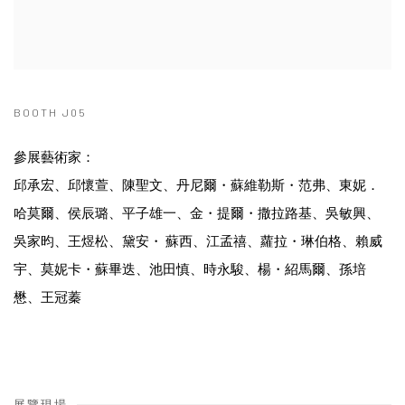
BOOTH J05
參展藝術家：
邱承宏、邱懷萱、陳聖文、丹尼爾・蘇維勒斯・范弗、東妮．
哈莫爾、侯辰璐、平子雄一、金・提爾・撒拉路基、吳敏興、
吳家昀、王煜松、黛安・ 蘇西、江孟禧、蘿拉・琳伯格、賴威
宇、莫妮卡・蘇畢迭、池田慎、時永駿、楊・紹馬爾、孫培
懋、王冠蓁
展覽現場