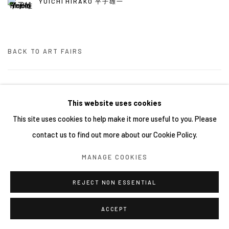
YUICHI HIRAKO 平子雄一
BACK TO ART FAIRS
21
/ 46
前一頁
下一頁
This website uses cookies
This site uses cookies to help make it more useful to you. Please
contact us to find out more about our Cookie Policy.
Manage cookies
MANAGE COOKIES
COPYRIGHT © 2026 YIRI ARTS, BACK_Y & YIRI JAKARTA.
ALL RIGHTS RESERVED.
REJECT NON ESSENTIAL
網頁支持 ARTLOGIC
ACCEPT