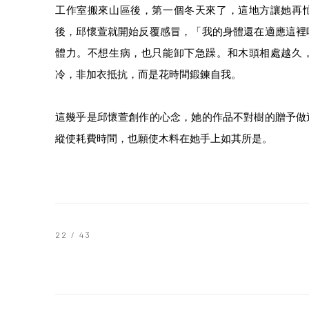
工作室搬來山區後，第一個冬天來了，這地方讓她再
後，邱懷萱就開始反覆感冒，「我的身體還在適應這裡
體力。不想生病，也只能卸下急躁。和木頭相處越久
冷，非加衣抵抗，而是花時間鍛鍊自我。
這幾乎是邱懷萱創作的心念，她的作品不對樹的贈予做
縱使耗費時間，也願使木料在她手上如其所是。
22
/ 43