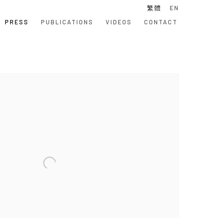
繁體
EN
PRESS
PUBLICATIONS
VIDEOS
CONTACT
 following image in a popup: