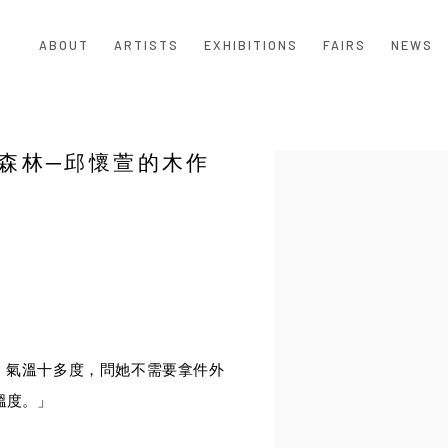
ABOUT
ARTISTS
EXHIBITIONS
FAIRS
NEWS
森林─邱懷萱的木作
Open a larger version of the
。氣溫十多度，問她不需要拿件外
溫度。」