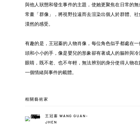
與他人狀態和發生事件的主題，使她更聚焦在日常的無
常畫「群像」，將視野拉遠而去渲染出個人於群體、社
漠然的感受。
有趣的是，王冠蓁的人物肖像，每位角色似乎都處在一
頭和小小的手，像是嬰兒的形象卻有著成人的軀幹與冷
眼睛，既不老、也不年輕，無法辨別的身分使得人物在
一個情緒與事件的載體。
相關藝術家
王冠蓁 WANG GUAN-
JHEN