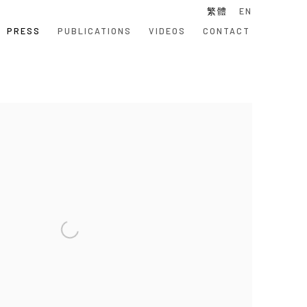
繁體
EN
PRESS
PUBLICATIONS
VIDEOS
CONTACT
 following image in a popup: