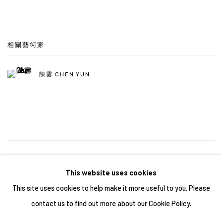
相關藝術家
陳雲 CHEN YUN
4
/ 43
前一頁
下一頁
This website uses cookies
This site uses cookies to help make it more useful to you. Please
contact us to find out more about our Cookie Policy.
Manage cookies