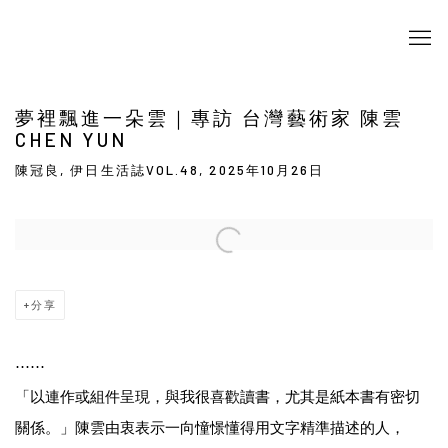
夢裡飄進⼀朵雲｜專訪 台灣藝術家 陳雲
CHEN YUN
陳冠良, 伊日生活誌VOL.48, 2025年10月26日
Open a larger version of the following image in a popup:
分享
⋯⋯
「以連作或組件呈現，與我很喜歡讀書，尤其是紙本書有密切
關係。」陳雲由衷表示一向憧憬懂得用文字精準描述的人，