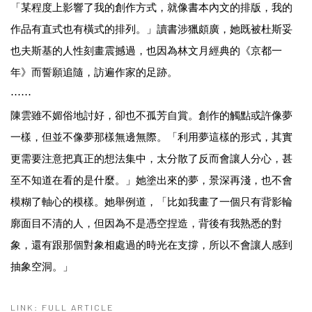
「某程度上影響了我的創作方式，就像書本內文的排版，我的
作品有直式也有橫式的排列。」讀書涉獵頗廣，她既被杜斯妥
也夫斯基的人性刻畫震撼過，也因為林文月經典的《京都一
年》而誓願追隨，訪遍作家的足跡。
⋯⋯
陳雲雖不媚俗地討好，卻也不孤芳自賞。創作的觸點或許像夢
一樣，但並不像夢那樣無邊無際。「利用夢這樣的形式，其實
更需要注意把真正的想法集中，太分散了反而會讓人分心，甚
至不知道在看的是什麼。」她塗出來的夢，景深再淺，也不會
模糊了軸心的模樣。她舉例道，「比如我畫了一個只有背影輪
廓面目不清的人，但因為不是憑空捏造，背後有我熟悉的對
象，還有跟那個對象相處過的時光在支撐，所以不會讓人感到
抽象空洞。」
LINK: FULL ARTICLE