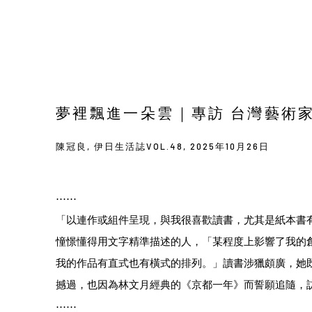
夢裡飄進⼀朵雲｜專訪 台灣藝術家 陳
陳冠良, 伊日生活誌VOL.48, 2025年10月26日
⋯⋯
「以連作或組件呈現，與我很喜歡讀書，尤其是紙本書
憧憬懂得用文字精準描述的人，「某程度上影響了我的
我的作品有直式也有橫式的排列。」讀書涉獵頗廣，她
撼過，也因為林文月經典的《京都一年》而誓願追隨，
⋯⋯