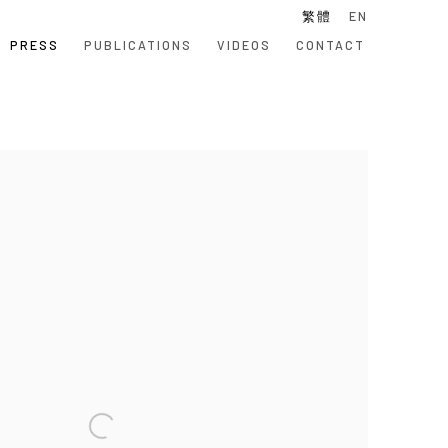
繁體
EN
PRESS
PUBLICATIONS
VIDEOS
CONTACT
 following image in a popup: