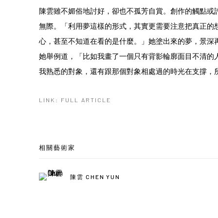
陳雲雖不媚俗地討好，卻也不孤芳自賞。創作的觸點或
無際。「利用夢這樣的形式，其實更需要注意把真正的
心，甚至不知道在看的是什麼。」她塗出來的夢，景深
她舉例道，「比如我畫了一個只有背影輪廓面目不清的
我熟悉的對象，還有跟那個對象相處過的時光在支撐，
LINK: FULL ARTICLE
相關藝術家
陳雲 CHEN YUN