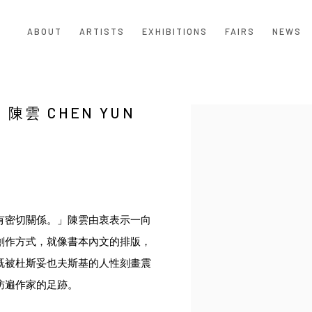
ABOUT
ARTISTS
EXHIBITIONS
FAIRS
NEWS
雲 CHEN YUN
Open a larger version of the
有密切關係。」陳雲由衷表示一向
創作方式，就像書本內文的排版，
既被杜斯妥也夫斯基的人性刻畫震
訪遍作家的足跡。