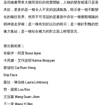
這些繪畫帶來大膽而張狂的視覺體驗，人物的變形都還只是基
本款，更多的是一種令人不安的詭譎氣氛，暗示著一個不斷變
化的瘋狂世界。然而不可否認的是畫面中存在一種樂觀嘲諷的
精神遊走穿梭；是一種有別於以往的暗示；是一種針對醜的想
像力集結；是一種站在權力的對立面上輕聲宣言。
展出藝術家｜
布蘇伊・阿賈 Busui Ajaw
卡芮娜・艾珂皮耶 Karina Akopyan
蔡瑞恒 Cai Ruei-Heng
Grip Face
蘿拉・琳伯格 Laura Limbourg
勞・羅斯 Lou Ros
王冠蓁 Wang Guan-Jhen
王一韋 Wang Yi Wei