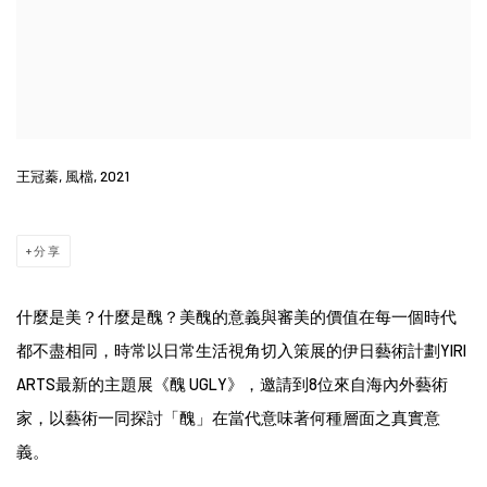
王冠蓁, 風檔, 2021
分享
什麼是美？什麼是醜？美醜的意義與審美的價值在每一個時代
都不盡相同，時常以日常生活視角切入策展的伊日藝術計劃YIRI
ARTS最新的主題展《醜 UGLY》，邀請到8位來自海內外藝術
家，以藝術一同探討「醜」在當代意味著何種層面之真實意
義。