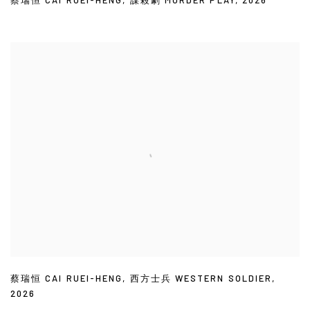
蔡瑞恒 CAI RUEI-HENG
,
⻄方士兵 WESTERN SOLDIER
,
2026