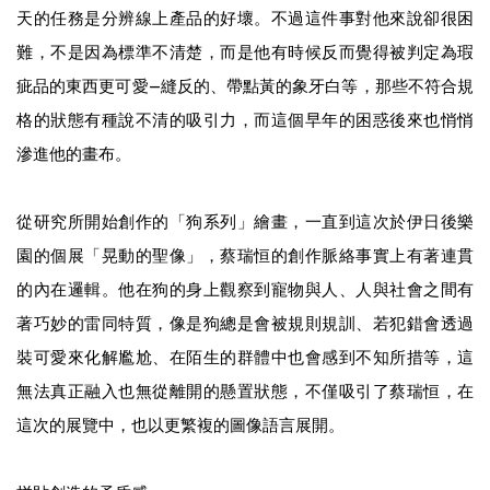
天的任務是分辨線上產品的好壞。不過這件事對他來說卻很困
難，不是因為標準不清楚，⽽是他有時候反⽽覺得被判定為瑕
疵品的東⻄更可愛--縫反的、帶點黃的象牙⽩等，那些不符合規
格的狀態有種說不清的吸引⼒，⽽這個早年的困惑後來也悄悄
滲進他的畫布。
從研究所開始創作的「狗系列」繪畫，⼀直到這次於伊⽇後樂
園的個展「晃動的聖像」，蔡瑞恒的創作脈絡事實上有著連貫
的內在邏輯。他在狗的⾝上觀察到寵物與⼈、⼈與社會之間有
著巧妙的雷同特質，像是狗總是會被規則規訓、若犯錯會透過
裝可愛來化解尷尬、在陌⽣的群體中也會感到不知所措等，這
無法真正融入也無從離開的懸置狀態，不僅吸引了蔡瑞恒，在
這次的展覽中，也以更繁複的圖像語⾔展開。