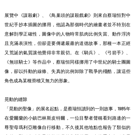
展覽中《謀殺劇》、《⿃巢頭的謀殺戲劇》則來⾃蔡瑞恒對中
世紀⼿抄本插圖的挪⽤，他認為那個時代的繪畫者並不特別在
意解剖學正確性，圖像中的⼈物時常肌⾁比例失當、動作浮誇
且充滿表演性，但卻是要傳遞嚴肅的道德故事，那種⼀本正經
⼜荒誕的氣質讓他覺得非常親切。在《騎兵》、《⼸箭⼿》、
《無頭騎⼠》等作品中，蔡瑞恒同樣挪⽤了中世紀的騎⼠團圖
像，卻以抖動的線條、失真的比例卸除了戰爭的殘酷，讓這些
⾓⾊成為某種滑稽⼜無⼒的形象。
晃動的縫隙
「晃動的聖像」的展名起點，是蔡瑞恒讀到的⼀則故事，1985年
在愛爾蘭的⼩鎮巴林斯⽪特爾，⼀位⽬擊者聲稱看到路邊的⼀
尊聖⺟瑪利亞雕像⾃⾏移動，不久後其他地點也報告了類似的