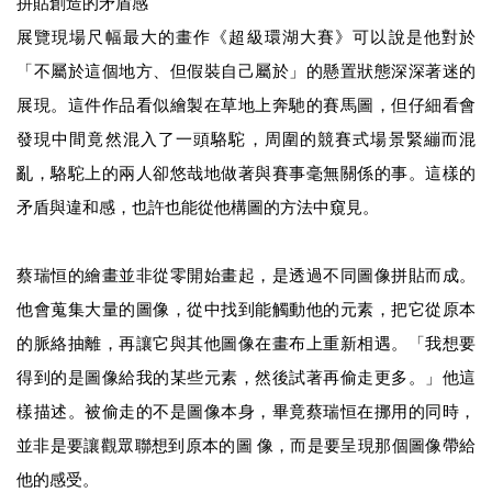
拼貼創造的⽭盾感
展覽現場尺幅最⼤的畫作《超級環湖⼤賽》可以說是他對於
「不屬於這個地⽅、但假裝⾃⼰屬於」的懸置狀態深深著迷的
展現。這件作品看似繪製在草地上奔馳的賽⾺圖，但仔細看會
發現中間竟然混入了⼀頭駱駝，周圍的競賽式場景緊繃⽽混
亂，駱駝上的兩⼈卻悠哉地做著與賽事毫無關係的事。這樣的
⽭盾與違和感，也許也能從他構圖的⽅法中窺⾒。
蔡瑞恒的繪畫並非從零開始畫起，是透過不同圖像拼貼⽽成。
他會蒐集⼤量的圖像，從中找到能觸動他的元素，把它從原本
的脈絡抽離，再讓它與其他圖像在畫布上重新相遇。「我想要
得到的是圖像給我的某些元素，然後試著再偷走更多。」他這
樣描述。被偷走的不是圖像本⾝，畢竟蔡瑞恒在挪⽤的同時，
並非是要讓觀眾聯想到原本的圖 像，⽽是要呈現那個圖像帶給
他的感受。