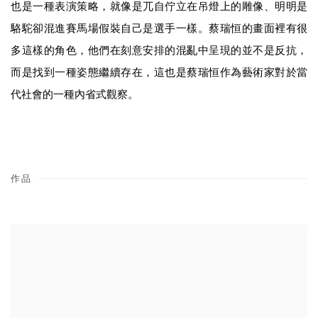
也是⼀種表演策略，就像是⺎⾃佇立在吊燈上的雕像、明明是
駱駝卻混進賽⾺場假裝⾃⼰是選⼿⼀樣。蔡瑞恒的畫⾯裡有很
多這樣的⾓⾊，他們在刻意安排的混亂中呈現的並不是反抗，
⽽是找到⼀種姿態繼續存在，這也是蔡瑞恒作為藝術家對於當
代社會的⼀種內省式觀察。
作品