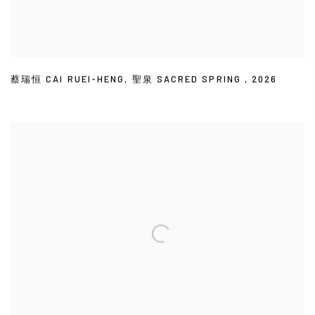
蔡瑞恒 CAI RUEI-HENG
,
聖泉 SACRED SPRING
,
2026