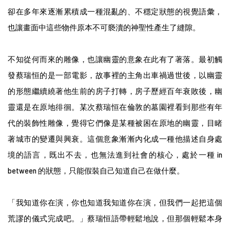
卻在多年來逐漸累積成⼀種混亂的、不穩定狀態的視覺語彙，
也讓畫⾯中這些物件原本不可褻瀆的神聖性產⽣了縫隙。
不知從何⽽來的雕像，也讓幽靈的意象在此有了著落。最初觸
發蔡瑞恒的是⼀部電影，故事裡的主⾓出⾞禍過世後，以幽靈
的形態繼續繞著他⽣前的房⼦打轉，房⼦歷經百年衰敗後，幽
靈還是在原地徘徊。某次蔡瑞恒在倫敦的墓園裡看到那些有年
代的裝飾性雕像，覺得它們像是某種被困在原地的幽靈，⽬睹
著城市的變遷與興衰。這個意象漸漸內化成⼀種他描述⾃⾝處
境的語⾔，既出不去，也無法進到社會的核⼼，處於⼀種 in
between 的狀態，只能假裝⾃⼰知道⾃⼰在做什麼。
「我知道你在演，你也知道我知道你在演，但我們⼀起把這個
荒謬的儀式完成吧。」蔡瑞恒語帶輕鬆地說，但那個輕鬆本⾝