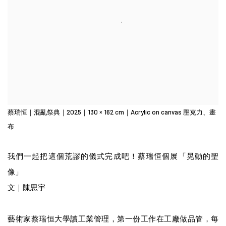
蔡瑞恒｜混亂祭典｜2025｜130 × 162 cm｜Acrylic on canvas 壓克力、畫
布
我們⼀起把這個荒謬的儀式完成吧！蔡瑞恒個展「晃動的聖
像」
⽂｜陳思宇
藝術家蔡瑞恒⼤學讀⼯業管理，第⼀份⼯作在⼯廠做品管，每