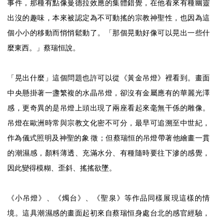
事件，那種有點像曼德拉效應的集體錯覺，在他看來有種幽靈
出沒的趣味，本來被認定為不可動搖的宗教神聖性，也因為這
個⼩⼩的移動⽽悄悄鬆動了。「那個晃動好像可以晃出⼀些什
麼東⻄。」蔡瑞恒說。
「晃出什麼」這個問題也許可以從《黃⾦吊燈》裡看到。畫⾯
中央懸掛著⼀盞繁複的⽔晶吊燈，卻沒有⾦屬應有的華麗光澤
感，更奇異的是吊燈上頭出現了兩座看起來毫無⼲係的雕像。
吊燈在歐洲時常與宗教⽂化密不可分，最早可追溯⾄中世紀，
作為儀式照明及神聖的象 徵；但蔡瑞恒的吊燈帶著他繪畫⼀貫
的潮濕感，顏料薄透、充滿⽔分、有種隨時要往下滲的感覺，
因此變得模糊、歪斜、搖搖欲墜。
《⼩吊燈》、《燭台》、《聖泉》等作品同樣展現這樣的情
境。這具潮濕感的畫⾯起初來⾃蔡瑞恒⾝處台北的感官經驗，