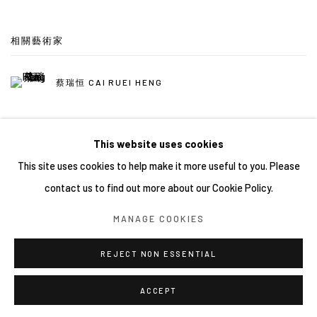
相關藝術家
蔡瑞恒 CAI RUEI HENG
This website uses cookies
This site uses cookies to help make it more useful to you. Please
contact us to find out more about our Cookie Policy.
Manage cookies
MANAGE COOKIES
COPYRIGHT © 2026 YIRI ARTS, BACK_Y & YIRI JAKARTA.
ALL RIGHTS RESERVED.
REJECT NON ESSENTIAL
網頁支持 ARTLOGIC
ACCEPT