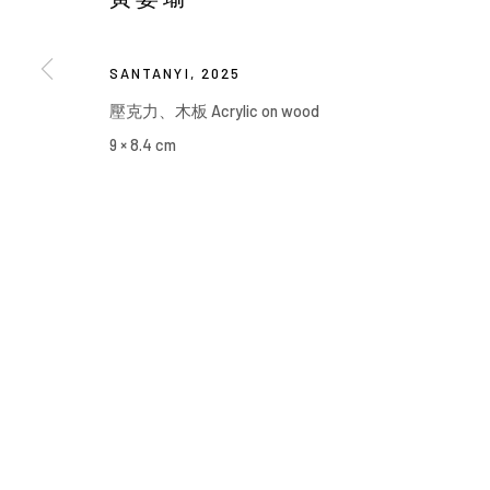
Manage cookies
COPYRIGHT © 2026 YIRI ARTS, BACK_Y & YIRI JAKARTA. ALL 
SANTANYI
,
2025
壓克力、木板 Acrylic on wood
9 × 8.4 cm