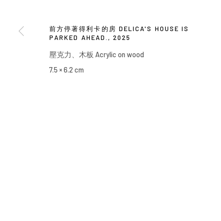
Manage cookies
COPYRIGHT © 2026 YIRI ARTS, BACK_Y & YIRI JAKARTA. ALL 
前方停著得利卡的房 DELICA'S HOUSE IS
PARKED AHEAD.
,
2025
壓克力、木板 Acrylic on wood
7.5 × 6.2 cm