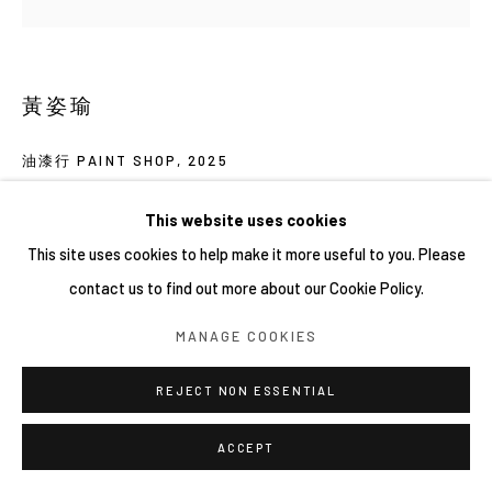
黃姿瑜
油漆行 PAINT SHOP
,
2025
壓克力、木板 Acrylic on wood
This website uses cookies
9.5 × 12 cm
This site uses cookies to help make it more useful to you. Please
contact us to find out more about our Cookie Policy.
MANAGE COOKIES
REJECT NON ESSENTIAL
ACCEPT