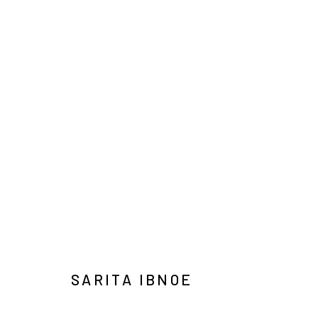
ART JAKARTA GARDENS 2026
NAUFAL ABSHAR, REGA AYUNDYA, SARITA IBNOE, 
HUTAN KOTA BY PLATARA
2026年5月5日 - 5月10
SARITA IBNOE
Manage cookies