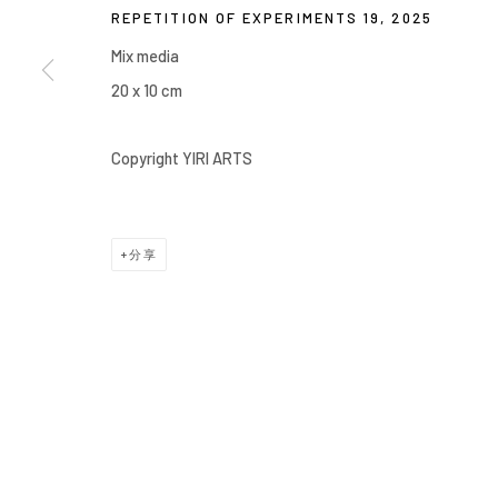
REPETITION OF EXPERIMENTS 19
,
2025
COPYRIGHT © 2026 YIRI ARTS, BACK_Y & YIRI JAKARTA. ALL 
Mix media
20 x 10 cm
Copyright YIRI ARTS
分享