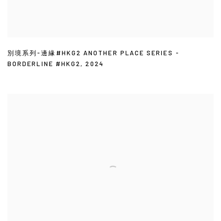
別境系列-邊緣#HKG2 ANOTHER PLACE SERIES -
BORDERLINE #HKG2
,
2024