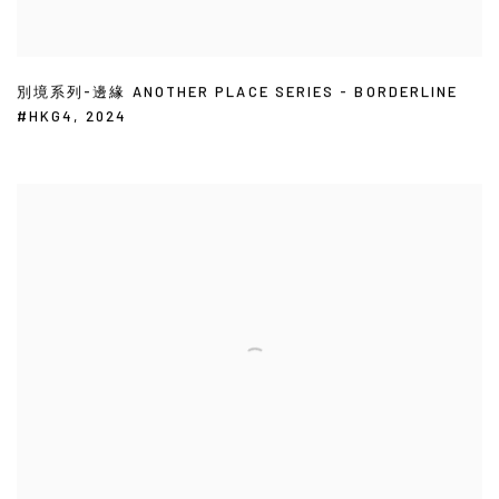
別境系列-邊緣 ANOTHER PLACE SERIES - BORDERLINE
#HKG4
,
2024