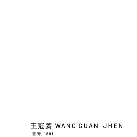
王冠蓁 WANG GUAN-JHEN
臺灣,
1
Manage cookies
王冠蓁 WANG GUAN-JHEN
COPYRIGHT © 2026 YIRI ARTS, BACK_Y & YIRI JAKARTA. ALL 
臺灣,
1991