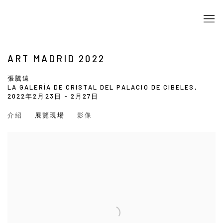
ART MADRID 2022
張騰遠
LA GALERÍA DE CRISTAL DEL PALACIO DE CIBELES,
2022年2月23日 - 2月27日
介紹
展覽現場
影像
Open a larger version of the following image in a popup: