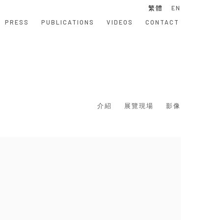
繁體
EN
PRESS
PUBLICATIONS
VIDEOS
CONTACT
介紹
展覽現場
影像
 following image in a popup: