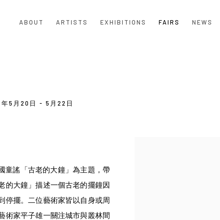
ABOUT
ARTISTS
EXHIBITIONS
FAIRS
NEWS
2年5月20日 - 5月22日
Open a larger version of the
美國童謠「古老的大鐘」為主題，帶
老的大鐘」描述一個古老的擺鐘因
到停擺。二位藝術家皆以自身或周
藝術家平子雄一關注城市與叢林間