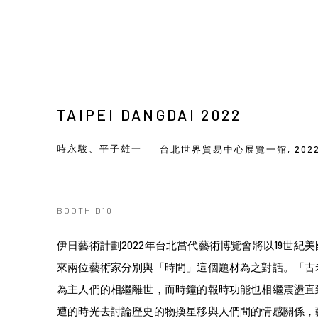
TAIPEI DANGDAI 2022
時永駿、平子雄一
台北世界貿易中心展覽一館,
202
BOOTH D10
伊日藝術計劃2022年台北當代藝術博覽會將以19世紀
來兩位藝術家分別與「時間」這個題材為之對話。「古
為主人們的相繼離世，而時鐘的報時功能也相繼震盪直
遭的時光去討論歷史的物換星移與人們間的情感關係，