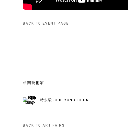
BACK TO EVENT PAGE
相關藝術家
時永駿 SHIH YUNG-CHUN
BACK TO ART FAIRS