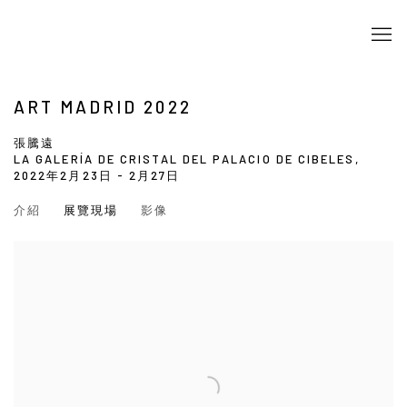
ART MADRID 2022
張騰遠
LA GALERÍA DE CRISTAL DEL PALACIO DE CIBELES,
2022年2月23日 - 2月27日
介紹
展覽現場
影像
Open a larger version of the following image in a popup: