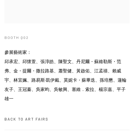
BOOTH Q02
參展藝術家：
邱承宏、邱懷萱、張淳皓、陳聖文、丹尼爾・蘇維勒斯・范
弗、金・提爾・撒拉路基、蕭聖健、黃啟佑、江孟禧、賴威
宇、林宜姵、路易斯·凱伊戴、莫妮卡・蘇畢迭、孫培懋、蓮輪
友子、王冠蓁、吳家昀、吳敏興、塞維．索拉、楊宗嘉、平子
雄一
BACK TO ART FAIRS