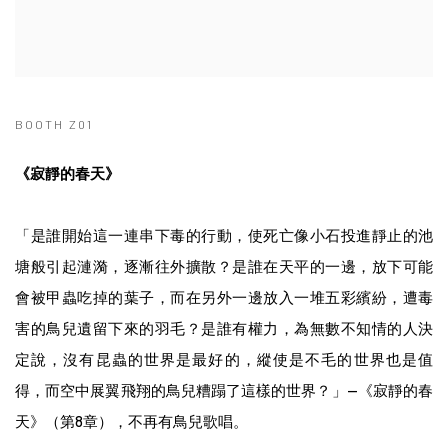
BOOTH Z01
《寂靜的春天》
「是誰開始這一連串下毒的行動，使死亡像小石投進靜止的池
塘般引起漣漪，逐漸往外擴散？是誰在天平的一邊，放下可能
會被甲蟲吃掉的葉子，而在另外一邊放入一堆五彩繽紛，遭毒
害的鳥兒遺留下來的羽毛？是誰有權力，為無數不知情的人決
定說，沒有昆蟲的世界是最好的，縱使是不毛的世界也是值
得，而空中展翼飛翔的鳥兒糟蹋了這樣的世界？」—《寂靜的春
天》（第8章），不再有鳥兒歌唱。