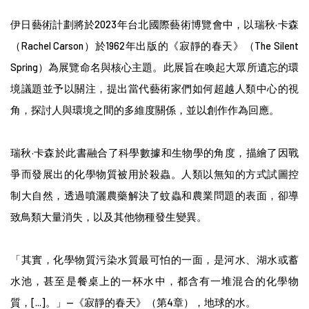
伊日藝術計劃將於2023年台北國際藝術博覽會中，以瑞秋·卡森
（Rachel Carson）於1962年出版的《寂靜的春天》（The Silent
Spring）為展覽命名與核心主題。此展旨在喚起大眾所遺忘的環
境議題並予以關注，提出當代藝術家們如何超越人類中心的視
角，探討人與環境之間的多維度關係，並以創作作為回應。
瑞秋·卡森於此書融合了科學數據和生物學的角度，描繪了因戰
爭而發展出的化學物質被用於殺蟲。人類以無知的方式試圖控
制大自然，透過噴灑農藥解決了蚊蟲和農業問題的表面，卻導
致鳥類大量消失，以及其他物種發生變異。
「其實，化學物質污染水質最可怕的一面，是河水、湖水或蓄
水池，甚至是餐桌上的一杯水中，都含有一堆混合的化學物
質，[...]。」—《寂靜的春天》（第4章），地球的水。