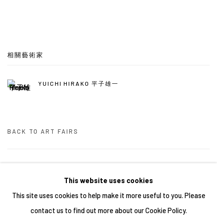
相關藝術家
YUICHI HIRAKO 平子雄一
BACK TO ART FAIRS
16
/ 46
前一頁
下一頁
This website uses cookies
This site uses cookies to help make it more useful to you. Please
contact us to find out more about our Cookie Policy.
Manage cookies