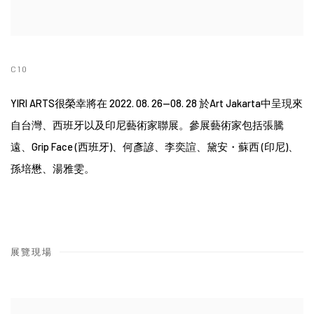
C10
YIRI ARTS很榮幸將在 2022. 08. 26—08. 28 於Art Jakarta中呈現來
自台灣、西班牙以及印尼藝術家聯展。參展藝術家包括張騰
遠、Grip Face (西班牙)、何彥諺、李奕諠、黛安・蘇西 (印尼)、
孫培懋、湯雅雯。
展覽現場