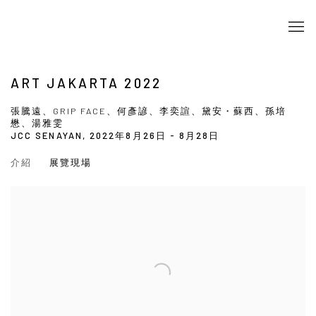
ART JAKARTA 2022
張騰遠、GRIP FACE、何彥諺、李奕諠、黛安・蘇西、孫培
懋、湯雅雯
JCC SENAYAN,
2022年8月26日 - 8月28日
介紹
展覽現場
Open a larger version of the following image in a popup: