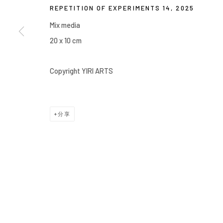
REPETITION OF EXPERIMENTS 14
,
2025
Manage cookies
Mix media
COPYRIGHT © 2026 YIRI ARTS, BACK_Y & YIRI JAKARTA. ALL 
20 x 10 cm
Copyright YIRI ARTS
分享