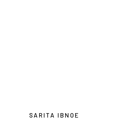
ART JAKARTA GARDENS 2026
NAUFAL ABSHAR, REGA AYUNDYA, SARITA IBNOE, 
HUTAN KOTA BY PLATARA,
2026年5月5日 - 5月10
BACK TO ART FAIRS
SARITA IBNOE
44
/ 46